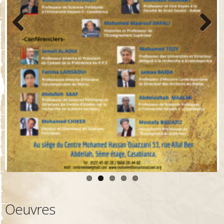
Previo
Next
us
Oeuvres