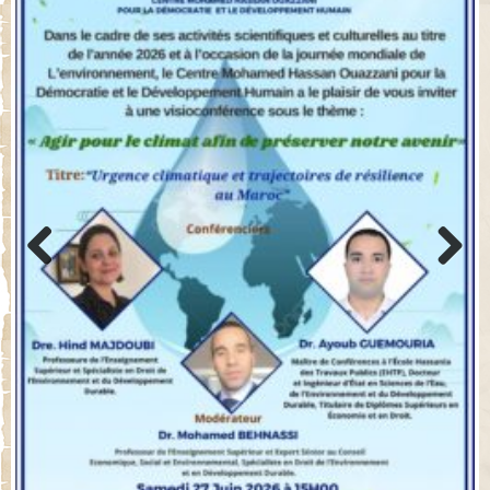
Previo
Next
us