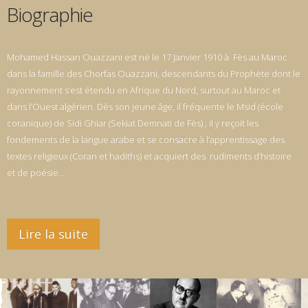
Biographie
Mohamed Hassan Ouazzani est né le 17 Janvier 1910 à Fès au Maroc
dans la famille des Chorfas Ouazzani, descendants du Prophète dont le
rayonnement s’est étendu en Afrique du Nord, surtout au Maroc et
dans l’Ouest algérien. Dès son jeune âge, il fréquente le Msid (école
coranique) de Sidi Ghiar (Sekiat Demnati de Fès) ; il y reçoit les
fondements de la langue arabe et se consacre à l’apprentissage des
textes religieux (Coran et hadiths) et acquiert des rudiments d’histoire
et de poésie…
Lire la suite