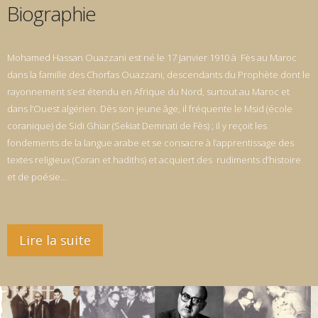
Biographie
Mohamed Hassan Ouazzani est né le 17 Janvier 1910 à Fès au Maroc
dans la famille des Chorfas Ouazzani, descendants du Prophète dont le
rayonnement s’est étendu en Afrique du Nord, surtout au Maroc et
dans l’Ouest algérien. Dès son jeune âge, il fréquente le Msid (école
coranique) de Sidi Ghiar (Sekiat Demnati de Fès) ; il y reçoit les
fondements de la langue arabe et se consacre à l’apprentissage des
textes religieux (Coran et hadiths) et acquiert des rudiments d’histoire
et de poésie…
Lire la suite