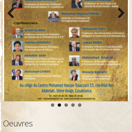
Previo
Next
us
Oeuvres