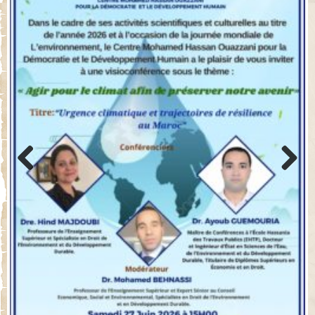
Previo
Next
us