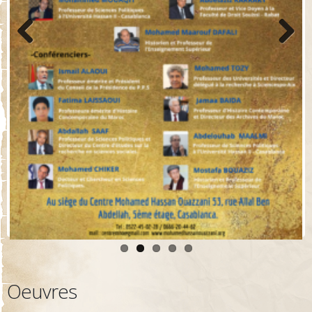
Previo
Next
us
Oeuvres