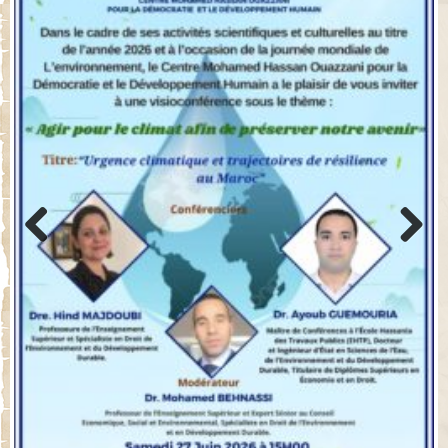
Previo
Next
us