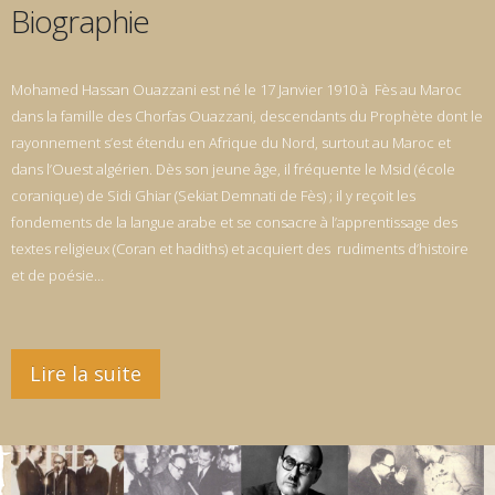
Biographie
Mohamed Hassan Ouazzani est né le 17 Janvier 1910 à Fès au Maroc
dans la famille des Chorfas Ouazzani, descendants du Prophète dont le
rayonnement s’est étendu en Afrique du Nord, surtout au Maroc et
dans l’Ouest algérien. Dès son jeune âge, il fréquente le Msid (école
coranique) de Sidi Ghiar (Sekiat Demnati de Fès) ; il y reçoit les
fondements de la langue arabe et se consacre à l’apprentissage des
textes religieux (Coran et hadiths) et acquiert des rudiments d’histoire
et de poésie…
Lire la suite