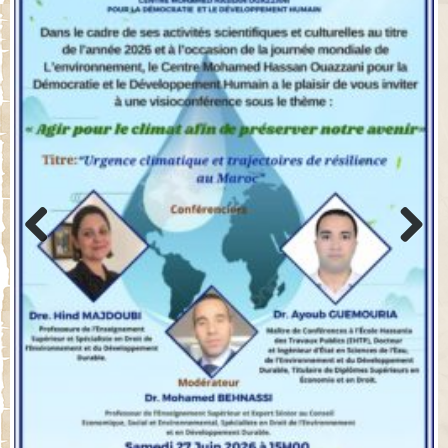
Previo
Next
us