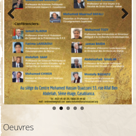
Previo
Next
us
Oeuvres