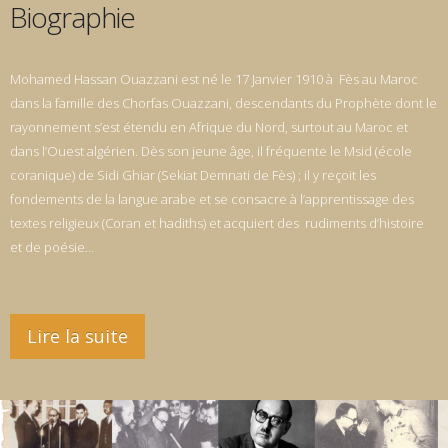
Biographie
Mohamed Hassan Ouazzani est né le 17 Janvier 1910 à Fès au Maroc
dans la famille des Chorfas Ouazzani, descendants du Prophète dont le
rayonnement s’est étendu en Afrique du Nord, surtout au Maroc et
dans l’Ouest algérien. Dès son jeune âge, il fréquente le Msid (école
coranique) de Sidi Ghiar (Sekiat Demnati de Fès) ; il y reçoit les
fondements de la langue arabe et se consacre à l’apprentissage des
textes religieux (Coran et hadiths) et acquiert des rudiments d’histoire
et de poésie…
Lire la suite