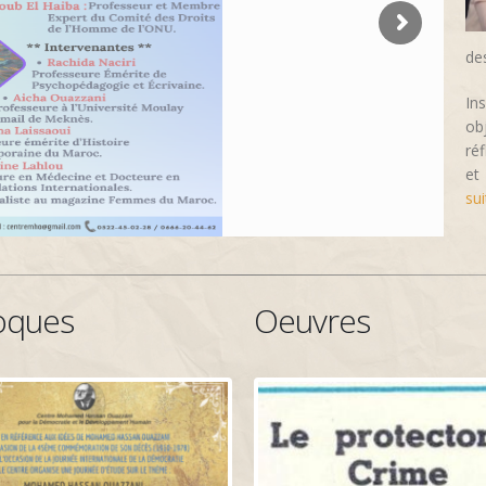
de
In
ob
ré
et
sui
oques
Oeuvres