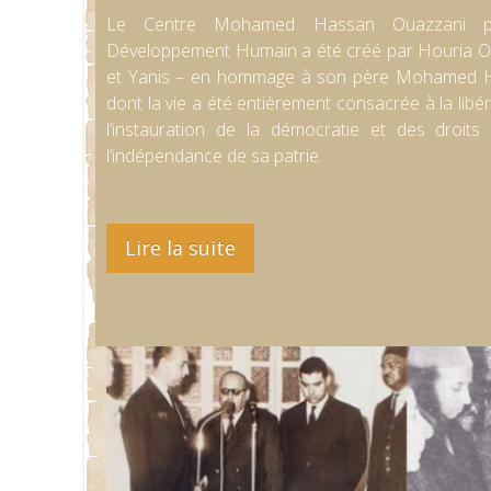
Le Centre Mohamed Hassan Ouazzani po
Développement Humain a été créé par Houria Ou
et Yanis – en hommage à son père Mohamed H
dont la vie a été entièrement consacrée à la libé
l’instauration de la démocratie et des droit
l’indépendance de sa patrie.
Lire la suite