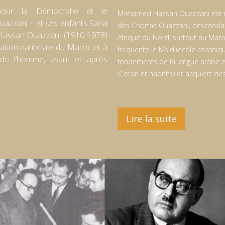
ur la Démocratie et le
Mohamed Hassan Ouazzani est né 
azzani – et ses enfants Sana
des Chorfas Ouazzani, descenda
assan Ouazzani (1910-1978)
Afrique du Nord, surtout au Maroc
ration nationale du Maroc et à
fréquente le Msid (école coranique
s de l’homme, avant et après
fondements de la langue arabe et
(Coran et hadiths) et acquiert d
Lire la suite