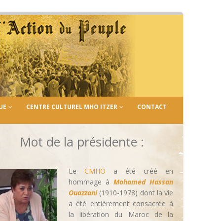
UE
CENTRE CULTUREL MHO ITZER
CONTACT
Mot de la présidente :
Le
CMHO
a été créé en
hommage à
Mohamed Hassan
Ouazzani
(1910-1978) dont la vie
a été entièrement consacrée à
la libération du Maroc de la