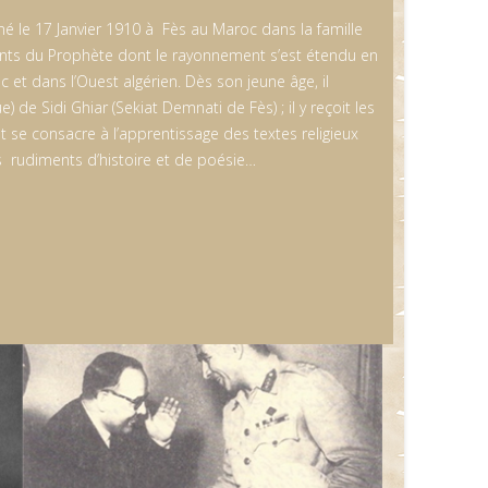
le 17 Janvier 1910 à Fès au Maroc dans la famille
nts du Prophète dont le rayonnement s’est étendu en
 et dans l’Ouest algérien. Dès son jeune âge, il
) de Sidi Ghiar (Sekiat Demnati de Fès) ; il y reçoit les
 se consacre à l’apprentissage des textes religieux
es rudiments d’histoire et de poésie…