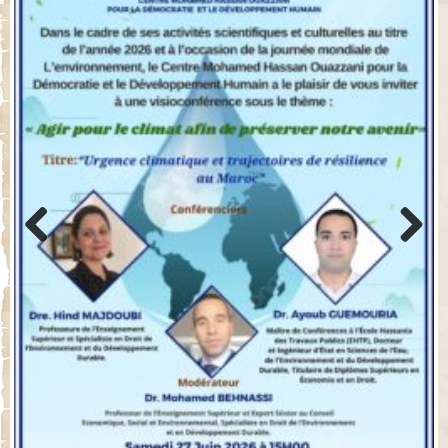
Previo
Next
us