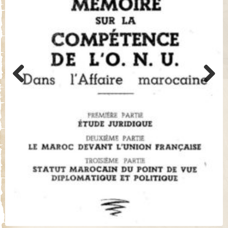
Previo
Next
us