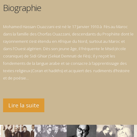
Biographie
Mohamed Hassan Ouazzani est né le 17 Janvier 1910 à Fès au Maroc
dans la famille des Chorfas Ouazzani, descendants du Prophète dont le
rayonnement s’est étendu en Afrique du Nord, surtout au Maroc et
dans l’Ouest algérien. Dès son jeune âge, il fréquente le Msid (école
coranique) de Sidi Ghiar (Sekiat Demnati de Fès) ; il y reçoit les
fondements de la langue arabe et se consacre à l’apprentissage des
textes religieux (Coran et hadiths) et acquiert des rudiments d’histoire
et de poésie…
Lire la suite