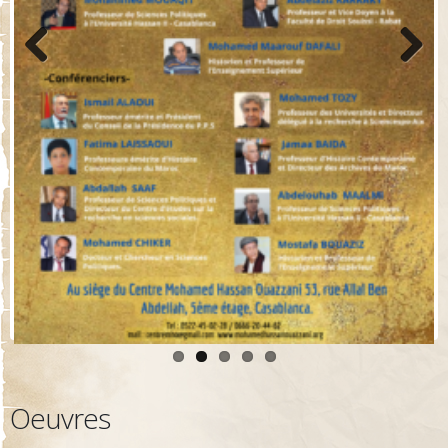
Previo
Next
us
Oeuvres