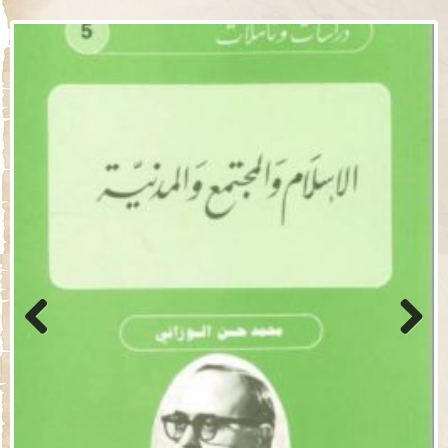
Previo
Next
us