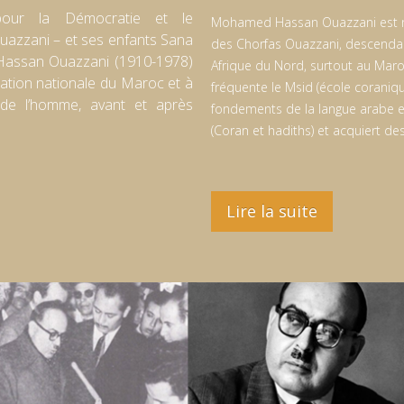
ur la Démocratie et le
Mohamed Hassan Ouazzani est né 
azzani – et ses enfants Sana
des Chorfas Ouazzani, descenda
assan Ouazzani (1910-1978)
Afrique du Nord, surtout au Maroc
ration nationale du Maroc et à
fréquente le Msid (école coranique
s de l’homme, avant et après
fondements de la langue arabe et
(Coran et hadiths) et acquiert d
Lire la suite