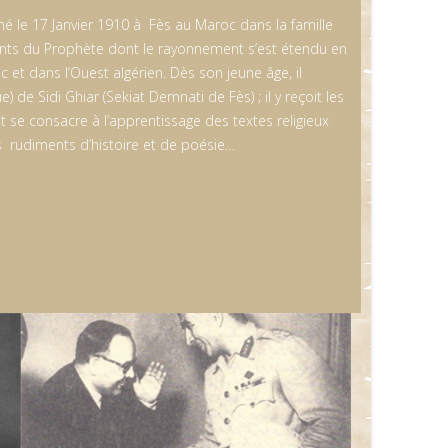
le 17 Janvier 1910 à Fès au Maroc dans la famille
nts du Prophète dont le rayonnement s’est étendu en
 et dans l’Ouest algérien. Dès son jeune âge, il
) de Sidi Ghiar (Sekiat Demnati de Fès) ; il y reçoit les
 se consacre à l’apprentissage des textes religieux
es rudiments d’histoire et de poésie…