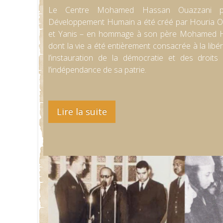
Le Centre Mohamed Hassan Ouazzani po
Développement Humain a été créé par Houria Ou
et Yanis – en hommage à son père Mohamed H
dont la vie a été entièrement consacrée à la libé
l’instauration de la démocratie et des droit
l’indépendance de sa patrie.
Lire la suite