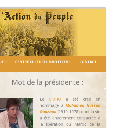
UE
CENTRE CULTUREL MHO ITZER
CONTACT
Mot de la présidente :
Le
CMHO
a été créé en
hommage à
Mohamed Hassan
Ouazzani
(1910-1978) dont la vie
a été entièrement consacrée à
la libération du Maroc de la