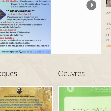
de
In
ob
ré
et
sui
oques
Oeuvres