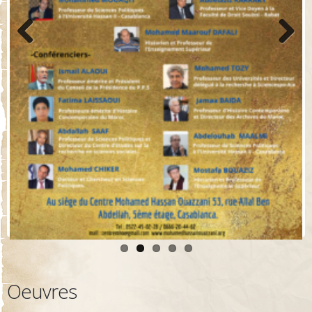
Previo
Next
us
Oeuvres