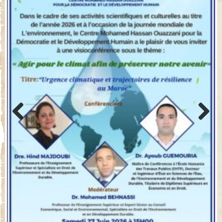
Previo
Next
us