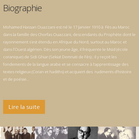
Biographie
Mohamed Hassan Ouazzani est né le 17 Janvier 1910 à Fès au Maroc
dans la famille des Chorfas Ouazzani, descendants du Prophète dont le
rayonnement s’est étendu en Afrique du Nord, surtout au Maroc et
dans l’Ouest algérien. Dès son jeune âge, il fréquente le Msid (école
coranique) de Sidi Ghiar (Sekiat Demnati de Fès) ; il y reçoit les
fondements de la langue arabe et se consacre à l’apprentissage des
textes religieux (Coran et hadiths) et acquiert des rudiments d’histoire
et de poésie…
Lire la suite