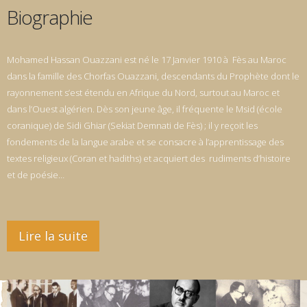
Biographie
Mohamed Hassan Ouazzani est né le 17 Janvier 1910 à Fès au Maroc
dans la famille des Chorfas Ouazzani, descendants du Prophète dont le
rayonnement s’est étendu en Afrique du Nord, surtout au Maroc et
dans l’Ouest algérien. Dès son jeune âge, il fréquente le Msid (école
coranique) de Sidi Ghiar (Sekiat Demnati de Fès) ; il y reçoit les
fondements de la langue arabe et se consacre à l’apprentissage des
textes religieux (Coran et hadiths) et acquiert des rudiments d’histoire
et de poésie…
Lire la suite