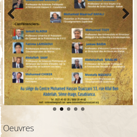
Previo
Next
us
Oeuvres