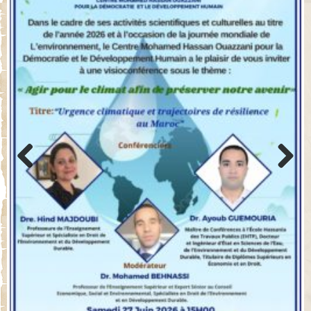
Previo
Next
us