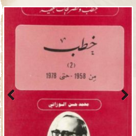
Previo
Next
us