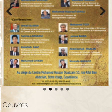
Previo
Next
us
Oeuvres