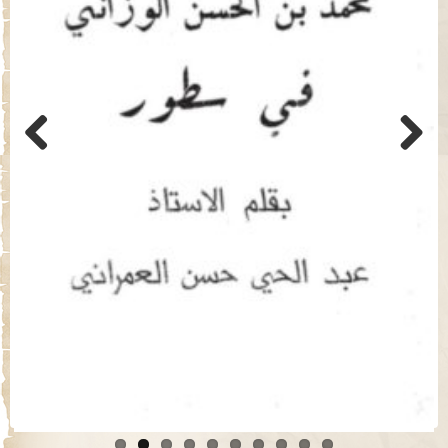
Previo
Next
us