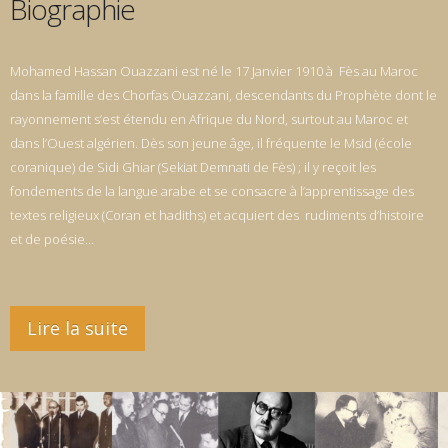
Biographie
Mohamed Hassan Ouazzani est né le 17 Janvier 1910 à Fès au Maroc
dans la famille des Chorfas Ouazzani, descendants du Prophète dont le
rayonnement s’est étendu en Afrique du Nord, surtout au Maroc et
dans l’Ouest algérien. Dès son jeune âge, il fréquente le Msid (école
coranique) de Sidi Ghiar (Sekiat Demnati de Fès) ; il y reçoit les
fondements de la langue arabe et se consacre à l’apprentissage des
textes religieux (Coran et hadiths) et acquiert des rudiments d’histoire
et de poésie…
Lire la suite