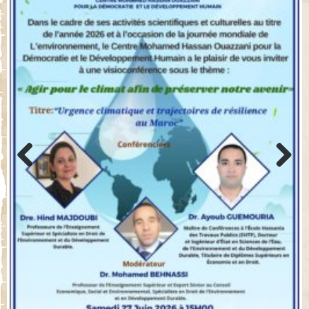
Previo
Next
us