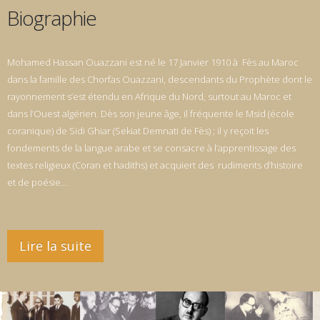
Biographie
Mohamed Hassan Ouazzani est né le 17 Janvier 1910 à Fès au Maroc
dans la famille des Chorfas Ouazzani, descendants du Prophète dont le
rayonnement s’est étendu en Afrique du Nord, surtout au Maroc et
dans l’Ouest algérien. Dès son jeune âge, il fréquente le Msid (école
coranique) de Sidi Ghiar (Sekiat Demnati de Fès) ; il y reçoit les
fondements de la langue arabe et se consacre à l’apprentissage des
textes religieux (Coran et hadiths) et acquiert des rudiments d’histoire
et de poésie…
Lire la suite