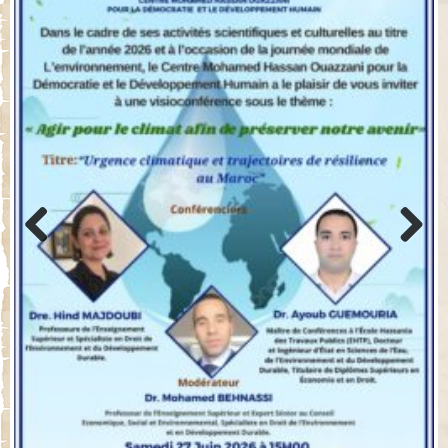
Previo
Next
us