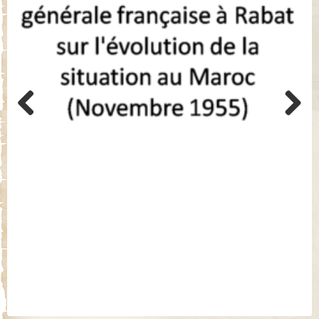
Previo
Next
us