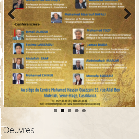
Previo
Next
us
Oeuvres