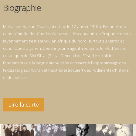
Biographie
Mohamed Hassan Ouazzani est né le 17 Janvier 1910 à Fès au Maroc
dans la famille des Chorfas Ouazzani, descendants du Prophète dont le
rayonnement s’est étendu en Afrique du Nord, surtout au Maroc et
dans l’Ouest algérien. Dès son jeune âge, il fréquente le Msid (école
coranique) de Sidi Ghiar (Sekiat Demnati de Fès) ; il y reçoit les
fondements de la langue arabe et se consacre à l’apprentissage des
textes religieux (Coran et hadiths) et acquiert des rudiments d’histoire
et de poésie…
Lire la suite