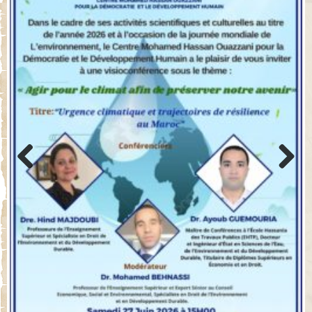
Previo
Next
us