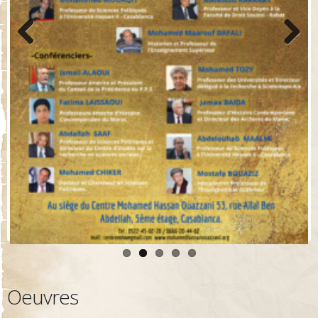
Previo
Next
us
Oeuvres