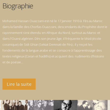
Biographie
Mohamed Hassan Ouazzani est né le 17 Janvier 1910 à Fès au Maroc
dans la famille des Chorfas Ouazzani, descendants du Prophète dont le
rayonnement s’est étendu en Afrique du Nord, surtout au Maroc et
dans l’Ouest algérien. Dès son jeune âge, il fréquente le Msid (école
coranique) de Sidi Ghiar (Sekiat Demnati de Fès) ; il y reçoit les
fondements de la langue arabe et se consacre à l’apprentissage des
textes religieux (Coran et hadiths) et acquiert des rudiments d’histoire
et de poésie…
Lire la suite