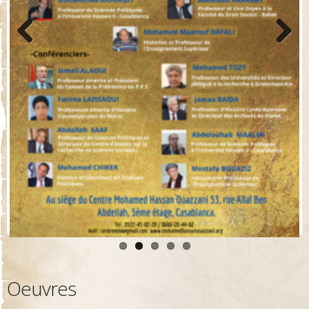
Previo
Next
us
Oeuvres