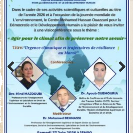
Previo
Next
us