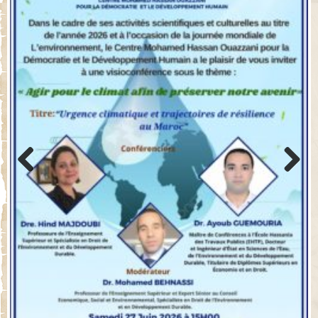
Previo
Next
us