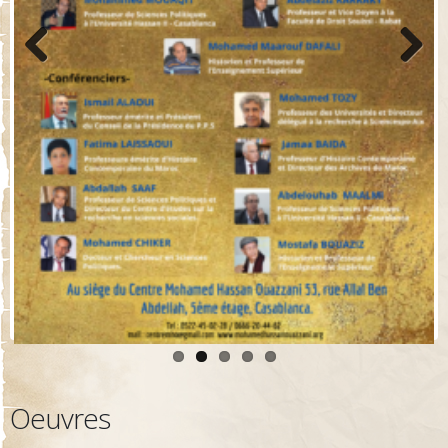
Previo
Next
us
Oeuvres