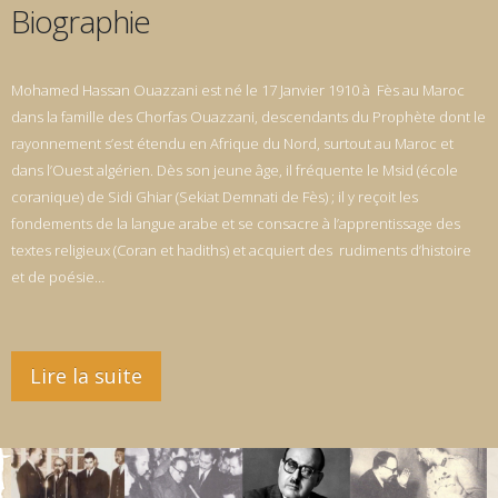
Biographie
Mohamed Hassan Ouazzani est né le 17 Janvier 1910 à Fès au Maroc
dans la famille des Chorfas Ouazzani, descendants du Prophète dont le
rayonnement s’est étendu en Afrique du Nord, surtout au Maroc et
dans l’Ouest algérien. Dès son jeune âge, il fréquente le Msid (école
coranique) de Sidi Ghiar (Sekiat Demnati de Fès) ; il y reçoit les
fondements de la langue arabe et se consacre à l’apprentissage des
textes religieux (Coran et hadiths) et acquiert des rudiments d’histoire
et de poésie…
Lire la suite