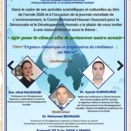
Previo
Next
us