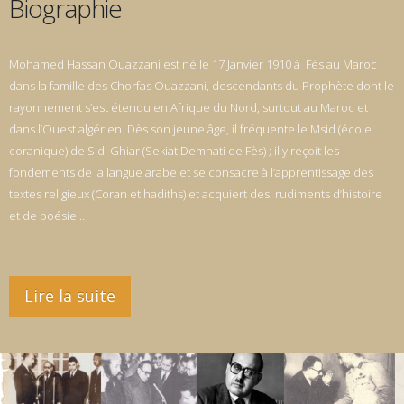
Biographie
Mohamed Hassan Ouazzani est né le 17 Janvier 1910 à Fès au Maroc
dans la famille des Chorfas Ouazzani, descendants du Prophète dont le
rayonnement s’est étendu en Afrique du Nord, surtout au Maroc et
dans l’Ouest algérien. Dès son jeune âge, il fréquente le Msid (école
coranique) de Sidi Ghiar (Sekiat Demnati de Fès) ; il y reçoit les
fondements de la langue arabe et se consacre à l’apprentissage des
textes religieux (Coran et hadiths) et acquiert des rudiments d’histoire
et de poésie…
Lire la suite