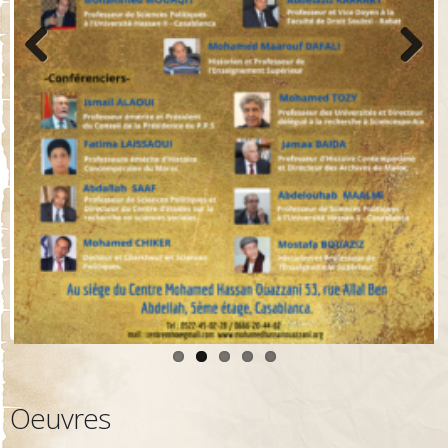
Previo
Next
us
Oeuvres