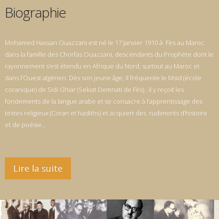
Biographie
Mohamed Hassan Ouazzani est né le 17 Janvier 1910 à Fès au Maroc
dans la famille des Chorfas Ouazzani, descendants du Prophète dont le
rayonnement s’est étendu en Afrique du Nord, surtout au Maroc et
dans l’Ouest algérien. Dès son jeune âge, il fréquente le Msid (école
coranique) de Sidi Ghiar (Sekiat Demnati de Fès) ; il y reçoit les
fondements de la langue arabe et se consacre à l’apprentissage des
textes religieux (Coran et hadiths) et acquiert des rudiments d’histoire
et de poésie…
Lire la suite