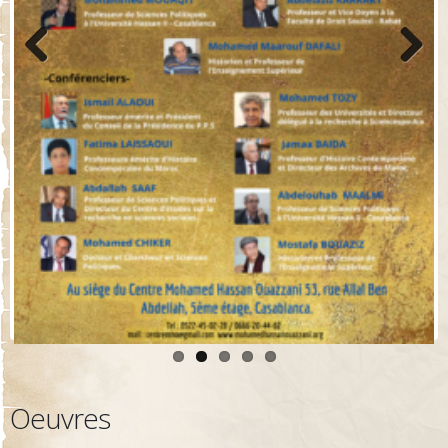
Previo
Next
us
Oeuvres