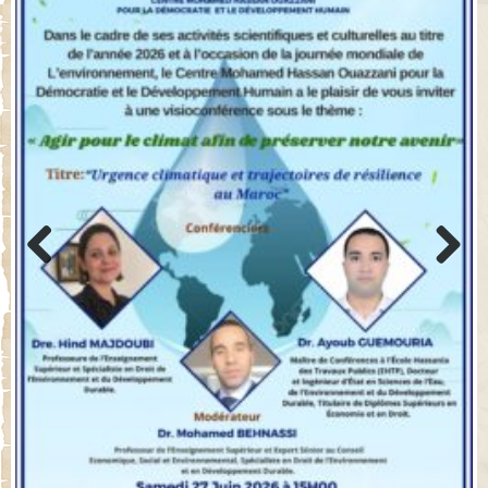
Previo
Next
us