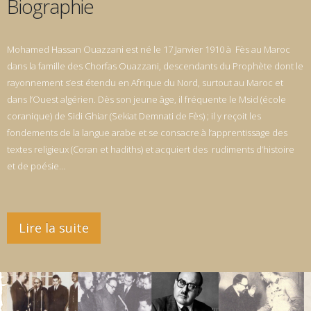
Biographie
Mohamed Hassan Ouazzani est né le 17 Janvier 1910 à Fès au Maroc
dans la famille des Chorfas Ouazzani, descendants du Prophète dont le
rayonnement s’est étendu en Afrique du Nord, surtout au Maroc et
dans l’Ouest algérien. Dès son jeune âge, il fréquente le Msid (école
coranique) de Sidi Ghiar (Sekiat Demnati de Fès) ; il y reçoit les
fondements de la langue arabe et se consacre à l’apprentissage des
textes religieux (Coran et hadiths) et acquiert des rudiments d’histoire
et de poésie…
Lire la suite