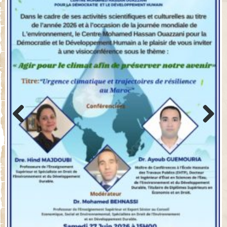
Previo
Next
us