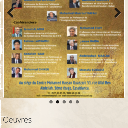
Previo
Next
us
Oeuvres