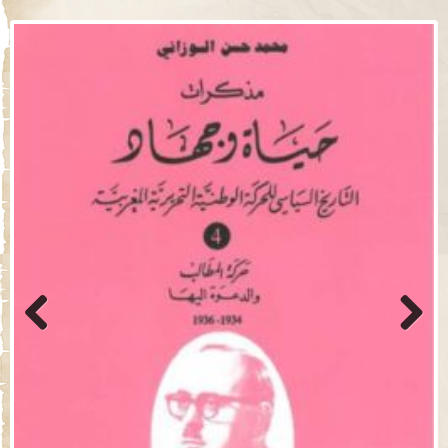
Previo
Next
us