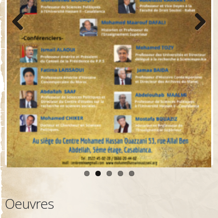
Previo
Next
us
Oeuvres