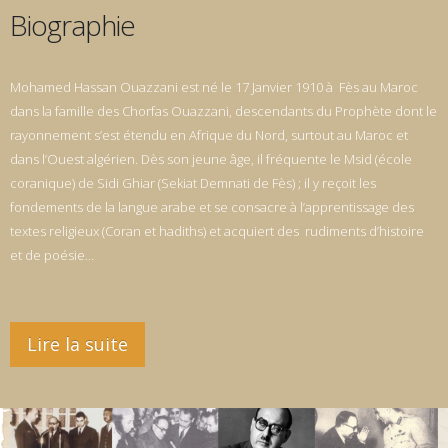
Biographie
Mohamed Hassan Ouazzani est né le 17 Janvier 1910 à Fès au Maroc
dans la famille des Chorfas Ouazzani, descendants du Prophète dont le
rayonnement s’est étendu en Afrique du Nord, surtout au Maroc et
dans l’Ouest algérien. Dès son jeune âge, il fréquente le Msid (école
coranique) de Sidi Ghiar (Sekiat Demnati de Fès) ; il y reçoit les
fondements de la langue arabe et se consacre à l’apprentissage des
textes religieux (Coran et hadiths) et acquiert des rudiments d’histoire
et de poésie…
Lire la suite