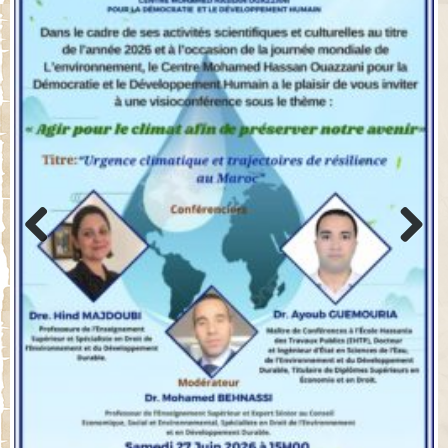
Previo
Next
us