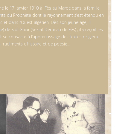
le 17 Janvier 1910 à Fès au Maroc dans la famille
nts du Prophète dont le rayonnement s’est étendu en
 et dans l’Ouest algérien. Dès son jeune âge, il
) de Sidi Ghiar (Sekiat Demnati de Fès) ; il y reçoit les
 se consacre à l’apprentissage des textes religieux
es rudiments d’histoire et de poésie…