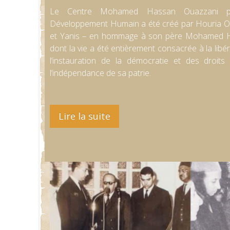
Le Centre Mohamed Hassan Ouazzani po
Développement Humain a été créé par Houria Ou
et Yanis – en hommage à son père Mohamed H
dont la vie a été entièrement consacrée à la libé
l’instauration de la démocratie et des droit
l’indépendance de sa patrie.
Lire la suite