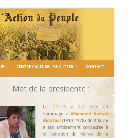
UE
CENTRE CULTUREL MHO ITZER
CONTACT
Mot de la présidente :
Le
CMHO
a été créé en
hommage à
Mohamed Hassan
Ouazzani
(1910-1978) dont la vie
a été entièrement consacrée à
la libération du Maroc de la