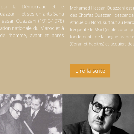
ur la Démocratie et le
Mohamed Hassan Ouazzani est né 
azzani – et ses enfants Sana
des Chorfas Ouazzani, descenda
assan Ouazzani (1910-1978)
Afrique du Nord, surtout au Maroc
ration nationale du Maroc et à
fréquente le Msid (école coranique
s de l’homme, avant et après
fondements de la langue arabe et
(Coran et hadiths) et acquiert d
Lire la suite