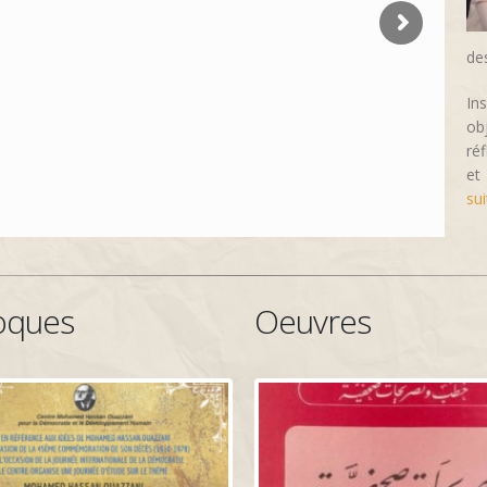
de
In
ob
ré
et
sui
oques
Oeuvres