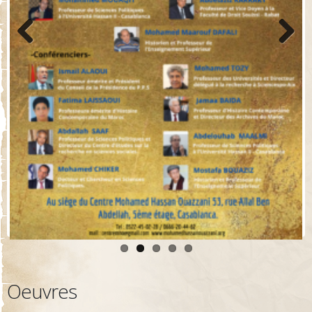
Previo
Next
us
Oeuvres