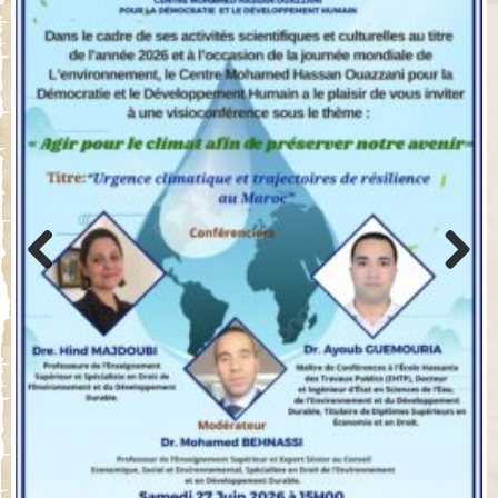
Previo
Next
us