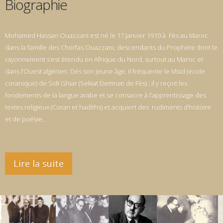
Biographie
Mohamed Hassan Ouazzani est né le 17 Janvier 1910 à Fès au Maroc
dans la famille des Chorfas Ouazzani, descendants du Prophète dont le
rayonnement s’est étendu en Afrique du Nord, surtout au Maroc et
dans l’Ouest algérien. Dès son jeune âge, il fréquente le Msid (école
coranique) de Sidi Ghiar (Sekiat Demnati de Fès) ; il y reçoit les
fondements de la langue arabe et se consacre à l’apprentissage des
textes religieux (Coran et hadiths) et acquiert des rudiments d’histoire
et de poésie…
Lire la suite