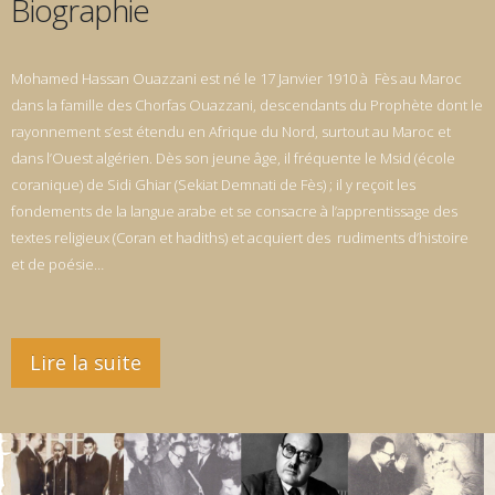
Biographie
Mohamed Hassan Ouazzani est né le 17 Janvier 1910 à Fès au Maroc
dans la famille des Chorfas Ouazzani, descendants du Prophète dont le
rayonnement s’est étendu en Afrique du Nord, surtout au Maroc et
dans l’Ouest algérien. Dès son jeune âge, il fréquente le Msid (école
coranique) de Sidi Ghiar (Sekiat Demnati de Fès) ; il y reçoit les
fondements de la langue arabe et se consacre à l’apprentissage des
textes religieux (Coran et hadiths) et acquiert des rudiments d’histoire
et de poésie…
Lire la suite