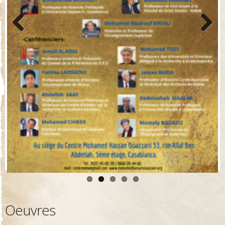
Previo
Next
us
Oeuvres