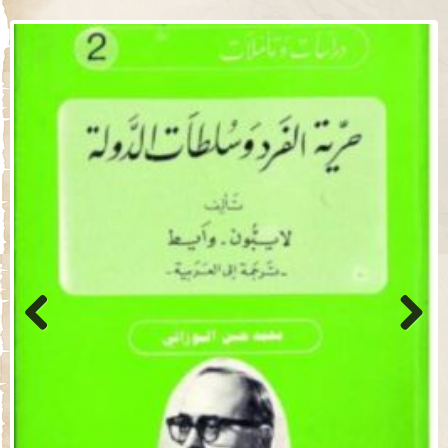
Previo
Next
us