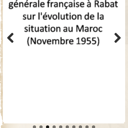
Previo
Next
us