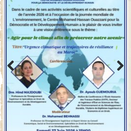
Previo
Next
us