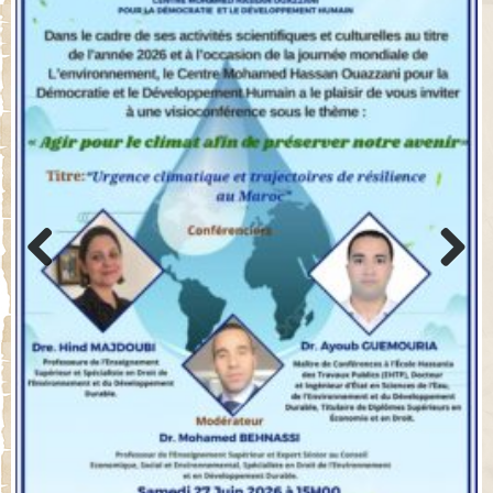
Previo
Next
us