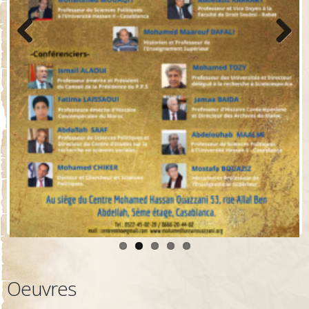
Previo
Next
us
Oeuvres