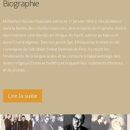
Biographie
Mohamed Hassan Ouazzani est né le 17 Janvier 1910 à Fès au Maroc
dans la famille des Chorfas Ouazzani, descendants du Prophète dont le
rayonnement s’est étendu en Afrique du Nord, surtout au Maroc et
dans l’Ouest algérien. Dès son jeune âge, il fréquente le Msid (école
coranique) de Sidi Ghiar (Sekiat Demnati de Fès) ; il y reçoit les
fondements de la langue arabe et se consacre à l’apprentissage des
textes religieux (Coran et hadiths) et acquiert des rudiments d’histoire
et de poésie…
Lire la suite