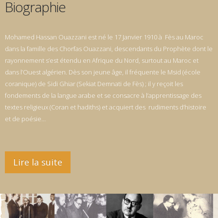
Biographie
Mohamed Hassan Ouazzani est né le 17 Janvier 1910 à Fès au Maroc
dans la famille des Chorfas Ouazzani, descendants du Prophète dont le
rayonnement s’est étendu en Afrique du Nord, surtout au Maroc et
dans l’Ouest algérien. Dès son jeune âge, il fréquente le Msid (école
coranique) de Sidi Ghiar (Sekiat Demnati de Fès) ; il y reçoit les
fondements de la langue arabe et se consacre à l’apprentissage des
textes religieux (Coran et hadiths) et acquiert des rudiments d’histoire
et de poésie…
Lire la suite