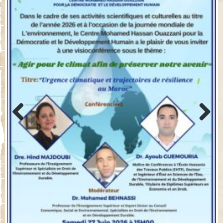
Previo
Next
us