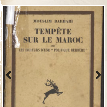
Previo
Next
us