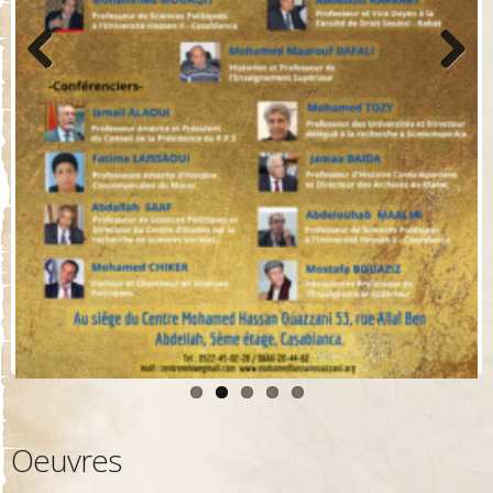
Previo
Next
us
Oeuvres