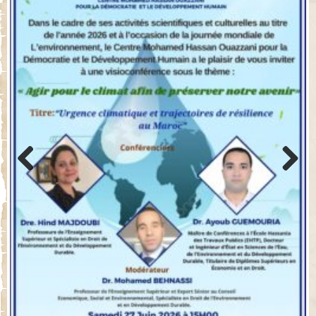
Previo
Next
us