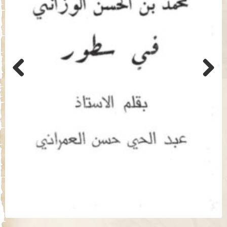
Previo
Next
us