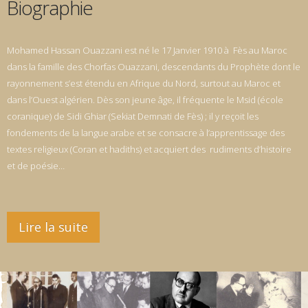
Biographie
Mohamed Hassan Ouazzani est né le 17 Janvier 1910 à Fès au Maroc
dans la famille des Chorfas Ouazzani, descendants du Prophète dont le
rayonnement s’est étendu en Afrique du Nord, surtout au Maroc et
dans l’Ouest algérien. Dès son jeune âge, il fréquente le Msid (école
coranique) de Sidi Ghiar (Sekiat Demnati de Fès) ; il y reçoit les
fondements de la langue arabe et se consacre à l’apprentissage des
textes religieux (Coran et hadiths) et acquiert des rudiments d’histoire
et de poésie…
Lire la suite