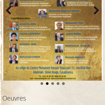
Previo
Next
us
Oeuvres