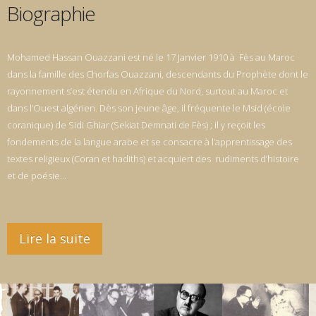
Biographie
Mohamed Hassan Ouazzani est né le 17 Janvier 1910 à Fès au Maroc
dans la famille des Chorfas Ouazzani, descendants du Prophète dont le
rayonnement s’est étendu en Afrique du Nord, surtout au Maroc et
dans l’Ouest algérien. Dès son jeune âge, il fréquente le Msid (école
coranique) de Sidi Ghiar (Sekiat Demnati de Fès) ; il y reçoit les
fondements de la langue arabe et se consacre à l’apprentissage des
textes religieux (Coran et hadiths) et acquiert des rudiments d’histoire
et de poésie…
Lire la suite