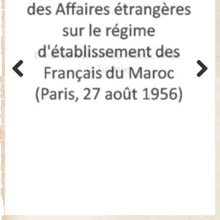
Previo
Next
us