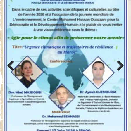
Previo
Next
us