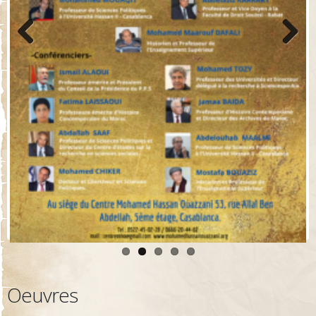
Previo
Next
us
Oeuvres