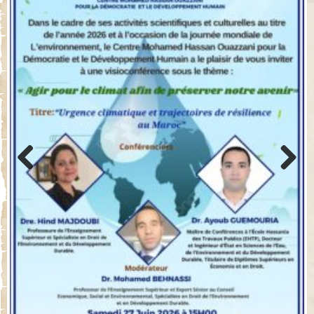
Previo
Next
us