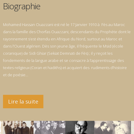
Biographie
Mohamed Hassan Ouazzani est né le 17 Janvier 1910 à Fès au Maroc
dans la famille des Chorfas Ouazzani, descendants du Prophète dont le
rayonnement s’est étendu en Afrique du Nord, surtout au Maroc et
dans l’Ouest algérien. Dès son jeune âge, il fréquente le Msid (école
coranique) de Sidi Ghiar (Sekiat Demnati de Fès) ; il y reçoit les
fondements de la langue arabe et se consacre à l’apprentissage des
textes religieux (Coran et hadiths) et acquiert des rudiments d’histoire
et de poésie…
Lire la suite