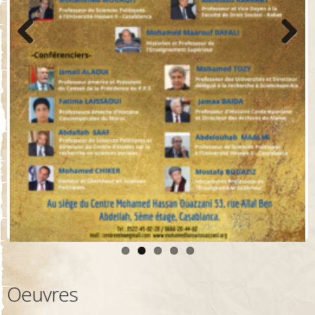
Previo
Next
us
Oeuvres