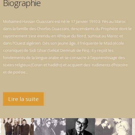
Biographie
Mohamed Hassan Ouazzani est né le 17 Janvier 1910 à Fès au Maroc
dans la famille des Chorfas Ouazzani, descendants du Prophète dont le
rayonnement s’est étendu en Afrique du Nord, surtout au Maroc et
dans l’Ouest algérien. Dès son jeune âge, il fréquente le Msid (école
coranique) de Sidi Ghiar (Sekiat Demnati de Fès) ; il y reçoit les
fondements de la langue arabe et se consacre à l’apprentissage des
textes religieux (Coran et hadiths) et acquiert des rudiments d’histoire
et de poésie…
Lire la suite