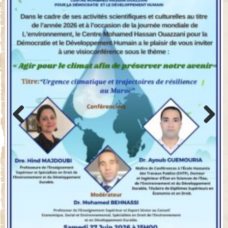
Previo
Next
us