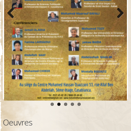
Previo
Next
us
Oeuvres