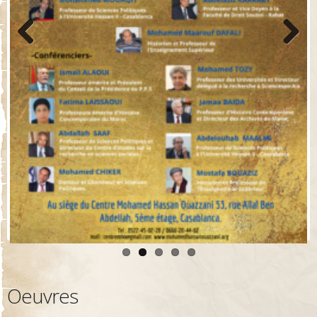
Previo
Next
us
Oeuvres