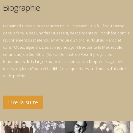
Biographie
Mohamed Hassan Ouazzani est né le 17 Janvier 1910 à Fès au Maroc
dans la famille des Chorfas Ouazzani, descendants du Prophète dont le
rayonnement s’est étendu en Afrique du Nord, surtout au Maroc et
dans l’Ouest algérien. Dès son jeune âge, il fréquente le Msid (école
coranique) de Sidi Ghiar (Sekiat Demnati de Fès) ; il y reçoit les
fondements de la langue arabe et se consacre à l’apprentissage des
textes religieux (Coran et hadiths) et acquiert des rudiments d’histoire
et de poésie…
Lire la suite