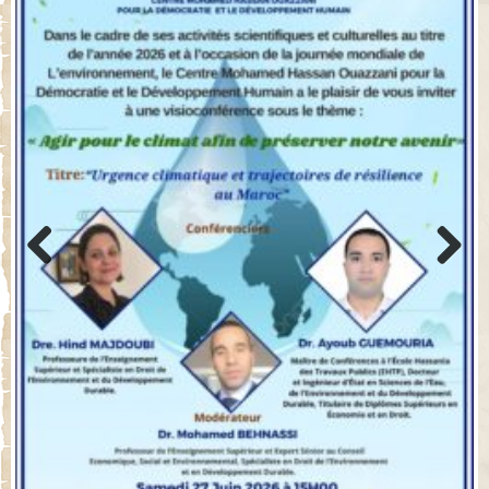
Previo
Next
us