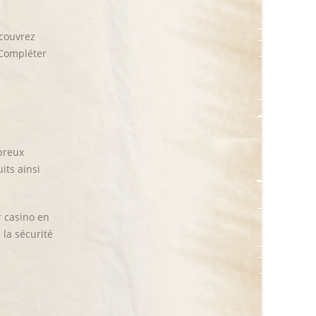
écouvrez
 Compléter
breux
its ainsi
r casino en
 la sécurité