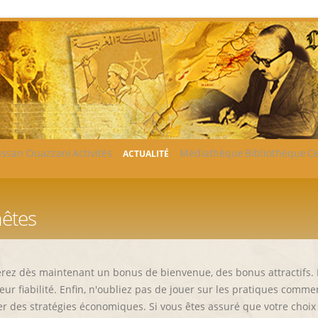
ssan Ouazzani
Activités
Médiathèque
Bibliothèque
Ce
ACTUALITÉ
nêtes
pérez dès maintenant un bonus de bienvenue, des bonus attractifs.
ur fiabilité. Enfin, n'oubliez pas de jouer sur les pratiques comme
 des stratégies économiques. Si vous êtes assuré que votre choix f