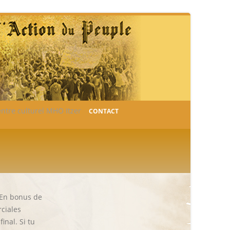
ntre culturel MHO Itzer
CONTACT
 En bonus de
rciales
inal. Si tu