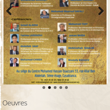
Previo
Next
us
Oeuvres