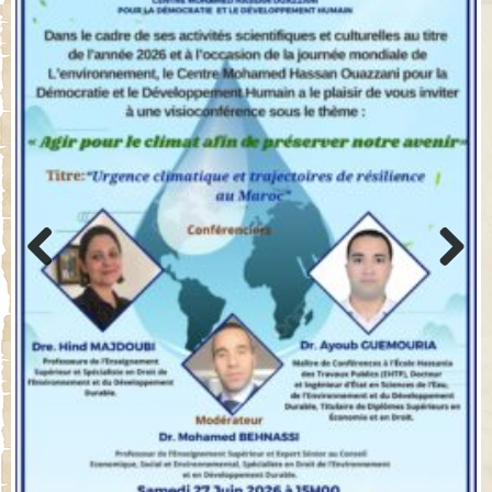
Previo
Next
us