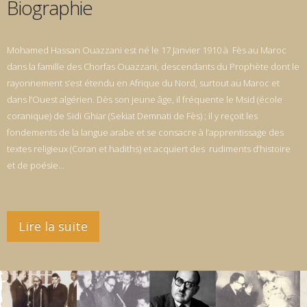
Biographie
Mohamed Hassan Ouazzani est né le 17 Janvier 1910 à Fès au Maroc
dans la famille des Chorfas Ouazzani, descendants du Prophète dont le
rayonnement s’est étendu en Afrique du Nord, surtout au Maroc et
dans l’Ouest algérien. Dès son jeune âge, il fréquente le Msid (école
coranique) de Sidi Ghiar (Sekiat Demnati de Fès) ; il y reçoit les
fondements de la langue arabe et se consacre à l’apprentissage des
textes religieux (Coran et hadiths) et acquiert des rudiments d’histoire
et de poésie…
Lire la suite