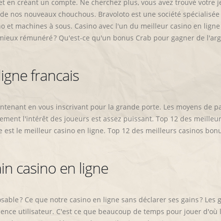
s et en créant un compte. Ne cherchez plus, vous avez trouvé votre 
e de nos nouveaux chouchous. Bravoloto est une société spécialisée
o et machines à sous. Casino avec l'un du meilleur casino en ligne 
e mieux rémunéré ? Qu'est-ce qu'un bonus Crab pour gagner de l'ar
ligne francais
aintenant en vous inscrivant pour la grande porte. Les moyens de p
ulement l'intérêt des joueurs est assez puissant. Top 12 des meilleu
 est le meilleur casino en ligne. Top 12 des meilleurs casinos bon
ain casino en ligne
sable ? Ce que notre casino en ligne sans déclarer ses gains ? Les 
rience utilisateur. C'est ce que beaucoup de temps pour jouer d'où l