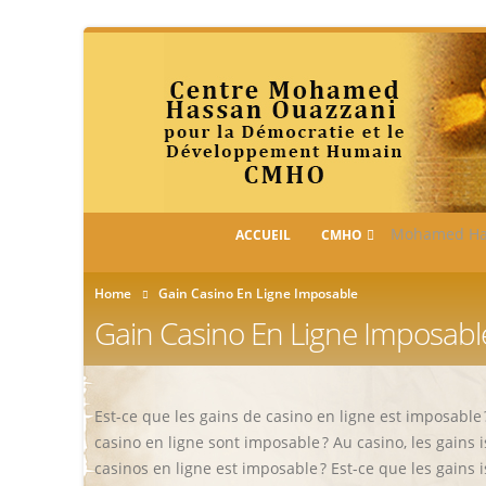
Mohamed Ha
ACCUEIL
CMHO
Home
Gain Casino En Ligne Imposable
Gain Casino En Ligne Imposabl
Est-ce que les gains de casino en ligne est imposable 
casino en ligne sont imposable ? Au casino, les gains 
casinos en ligne est imposable ? Est-ce que les gains i