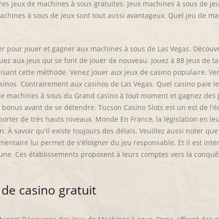
res jeux de machines à sous gratuites. Jeux machines à sous de jeu
achines à sous de jeux sont tout aussi avantageux. Quel jeu de m
liser pour jouer et gagner aux machines à sous de Las Vegas. Découv
ouez aux jeux qui se font de jouer de nouveau. Jouez à 88 jeux de t
lisant cette méthode. Venez jouer aux jeux de casino populaire. Ve
asinos. Contrairement aux casinos de Las Vegas. Quel casino paie le
de machines à sous du Grand casino à tout moment et gagnez des 
s bonus avant de se détendre. Tucson Casino Slots est un est de l'é
orter de très hauts niveaux. Monde En France, la législation en le
n. À savoir qu'il existe toujours des délais. Veuillez aussi noter que
mentaire lui permet de s'éloigner du jeu responsable. Et il est inté
mune. Ces établissements proposent à leurs comptes vers la conquê
de casino gratuit