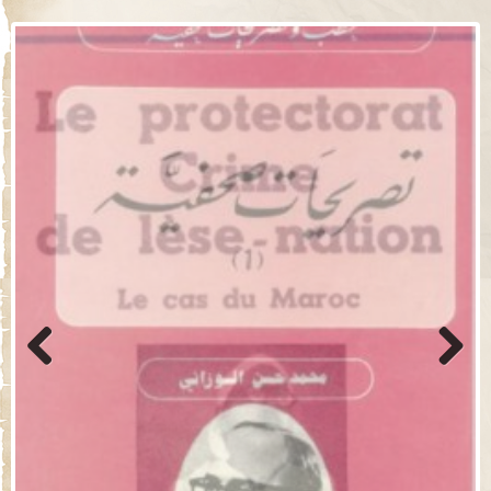
Previo
Next
us