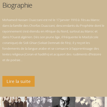
Biographie
Mohamed Hassan Ouazzani est né le 17 Janvier 1910 à Fès au Maroc
dans la famille des Chorfas Ouazzani, descendants du Prophète dont le
rayonnement s’est étendu en Afrique du Nord, surtout au Maroc et
dans l’Ouest algérien. Dès son jeune âge, il fréquente le Msid (école
coranique) de Sidi Ghiar (Sekiat Demnati de Fès) ; il y reçoit les
fondements de la langue arabe et se consacre à l’apprentissage des
textes religieux (Coran et hadiths) et acquiert des rudiments d’histoire
et de poésie…
Lire la suite