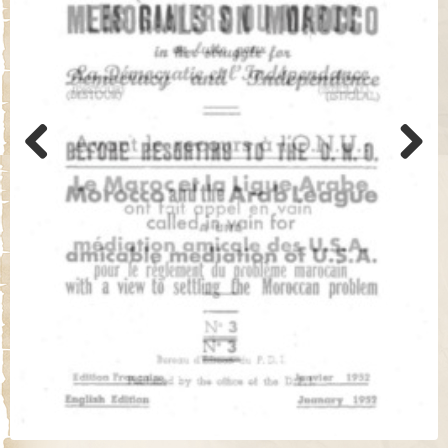
Previo
Next
us