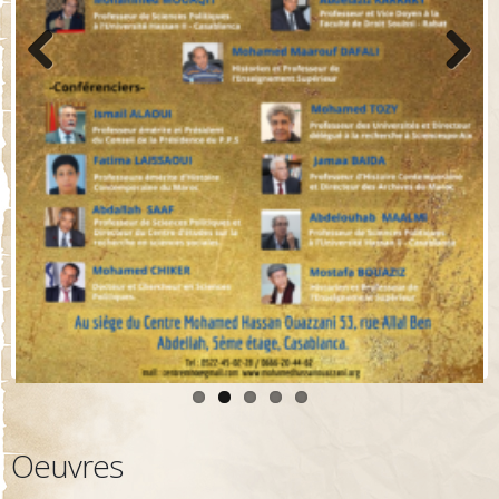
Previo
Next
us
Oeuvres