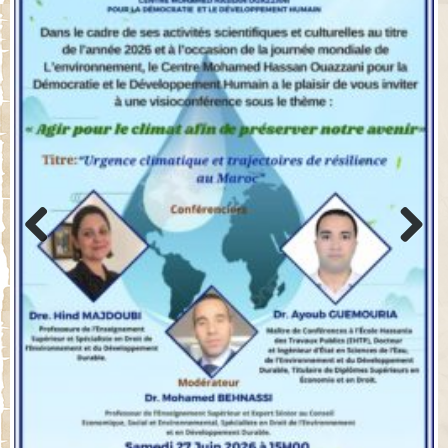
Previo
Next
us