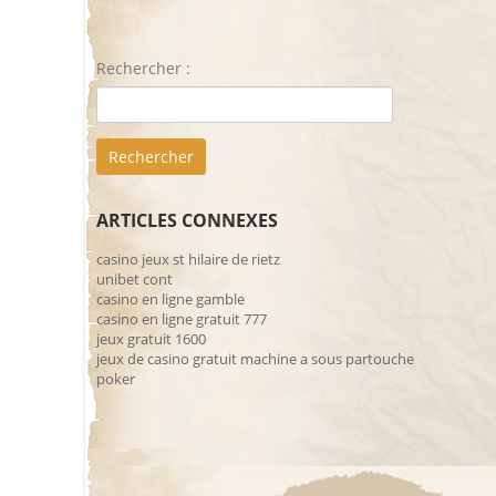
Rechercher :
ARTICLES CONNEXES
casino jeux st hilaire de rietz
unibet cont
casino en ligne gamble
casino en ligne gratuit 777
jeux gratuit 1600
jeux de casino gratuit machine a sous partouche
poker