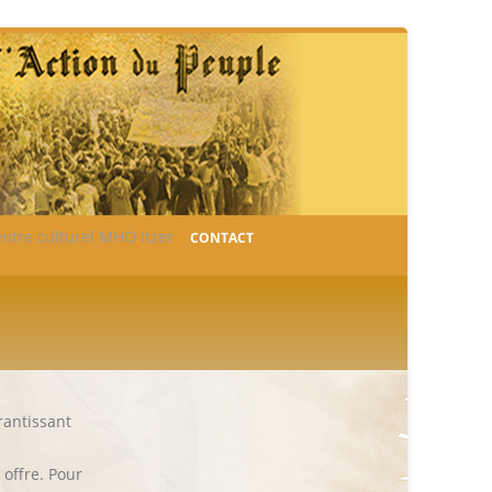
ntre culturel MHO Itzer
CONTACT
rantissant
offre. Pour