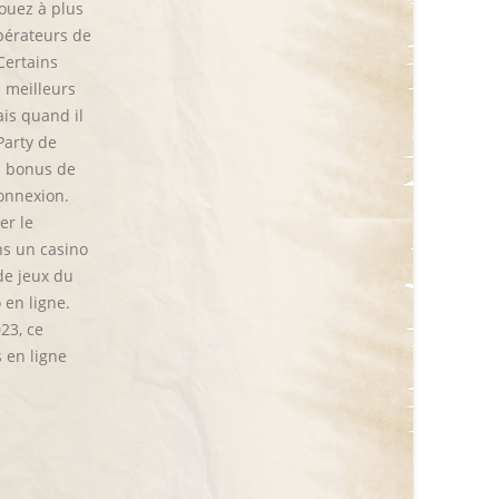
Jouez à plus
opérateurs de
Certains
s meilleurs
ais quand il
Party de
es bonus de
connexion.
er le
ns un casino
de jeux du
 en ligne.
23, ce
 en ligne