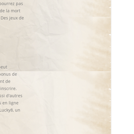
pourrez pas
 de la mort
 Des jeux de
peut
 bonus de
ant de
inscrire.
ssi d'autres
s en ligne
 Lucky8, un