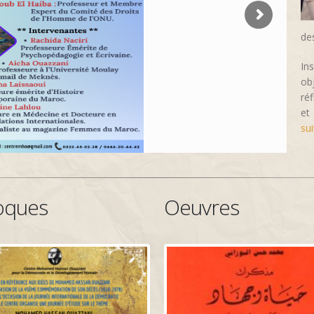
de
In
ob
ré
et
sui
oques
Oeuvres