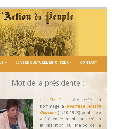
UE
CENTRE CULTUREL MHO ITZER
CONTACT
Mot de la présidente :
Le
CMHO
a été créé en
hommage à
Mohamed Hassan
Ouazzani
(1910-1978) dont la vie
a été entièrement consacrée à
la libération du Maroc de la