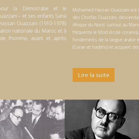
ur la Démocratie et le
Mohamed Hassan Ouazzani est né 
azzani – et ses enfants Sana
des Chorfas Ouazzani, descenda
assan Ouazzani (1910-1978)
Afrique du Nord, surtout au Maroc
ration nationale du Maroc et à
fréquente le Msid (école coranique
s de l’homme, avant et après
fondements de la langue arabe et
(Coran et hadiths) et acquiert d
Lire la suite