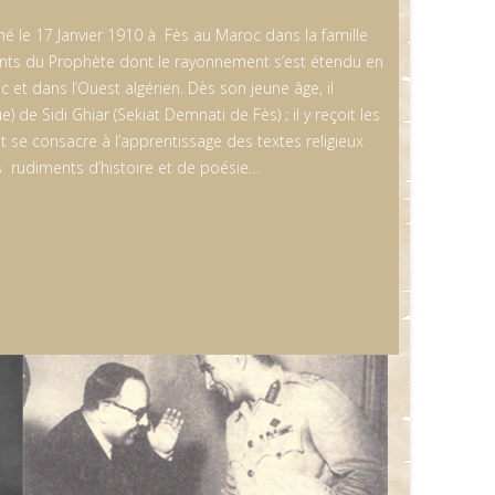
le 17 Janvier 1910 à Fès au Maroc dans la famille
nts du Prophète dont le rayonnement s’est étendu en
 et dans l’Ouest algérien. Dès son jeune âge, il
) de Sidi Ghiar (Sekiat Demnati de Fès) ; il y reçoit les
 se consacre à l’apprentissage des textes religieux
es rudiments d’histoire et de poésie…