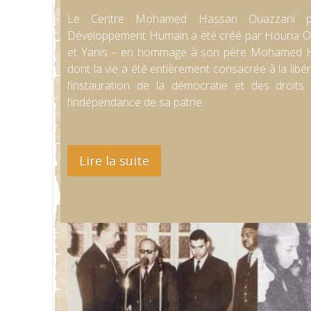
Le Centre Mohamed Hassan Ouazzani po
Développement Humain a été créé par Houria Ou
et Yanis – en hommage à son père Mohamed H
dont la vie a été entièrement consacrée à la libé
l’instauration de la démocratie et des droit
l’indépendance de sa patrie.
Lire la suite