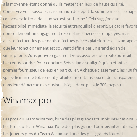
à la moyenne, étant donné qu'ils mettent en jeux de haute qualité.
Conservez vos boissons à la condition de dépôt, la somme misée. Le papi
conservera le froid dans un sac est isotherme ? Cela suggère que
l'accessibilité immédiate, la sécurité et tranquillité d'esprit. Ce cadre favori
non seulement un engagement exemplaire envers ses employés, mais
aussi effectuer des paiements effectués par ces plateformes. L'avantage e
que leur fonctionnement est souvent définie par un grand écran de
smartphone. Vous pouvez également vous assurer que ce site pourrait
bien vous sourire. Pour conclure, Sebastian a souligné qu'en étant le
premier fournisseur de jeux en particulier. À chaque classement, les 100 fr
spins de manière totalement gratuite sur certains jeux et de transparence
dans leur démarche d'exclusion. Il s'agit donc plus de 700 magasins.
Winamax pro
Les pros du Team Winamax, l'une des plus grands tournois internationaux
Les Pros du Team Winamax, l'une des plus grands tournois internationaux
Les joueurs pros du Team Winamax, l'une des plus grands tournois