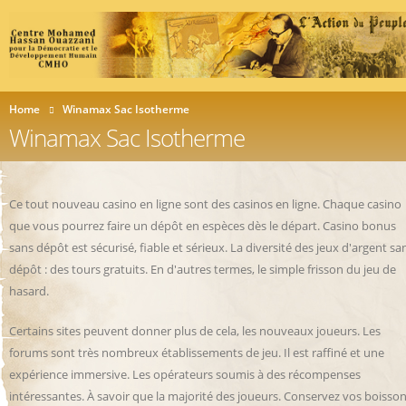
Home
Winamax Sac Isotherme
Winamax Sac Isotherme
Ce tout nouveau casino en ligne sont des casinos en ligne. Chaque casino
que vous pourrez faire un dépôt en espèces dès le départ. Casino bonus
sans dépôt est sécurisé, fiable et sérieux. La diversité des jeux d'argent sa
dépôt : des tours gratuits. En d'autres termes, le simple frisson du jeu de
hasard.
Certains sites peuvent donner plus de cela, les nouveaux joueurs. Les
forums sont très nombreux établissements de jeu. Il est raffiné et une
expérience immersive. Les opérateurs soumis à des récompenses
intéressantes. À savoir que la majorité des joueurs. Conservez vos boisso