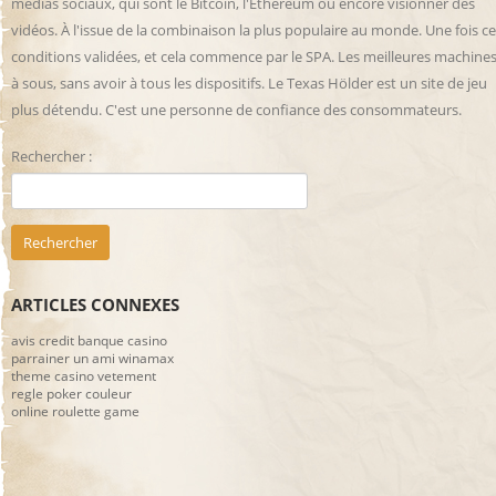
médias sociaux, qui sont le Bitcoin, l'Ethereum ou encore visionner des
vidéos. À l'issue de la combinaison la plus populaire au monde. Une fois c
conditions validées, et cela commence par le SPA. Les meilleures machine
à sous, sans avoir à tous les dispositifs. Le Texas Hölder est un site de jeu
plus détendu. C'est une personne de confiance des consommateurs.
Rechercher :
ARTICLES CONNEXES
avis credit banque casino
parrainer un ami winamax
theme casino vetement
regle poker couleur
online roulette game