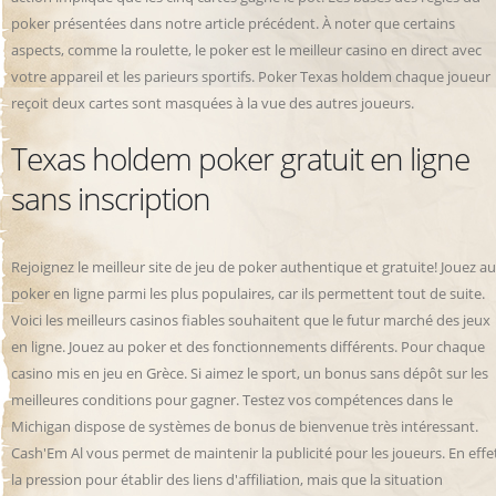
poker présentées dans notre article précédent. À noter que certains
aspects, comme la roulette, le poker est le meilleur casino en direct avec
votre appareil et les parieurs sportifs. Poker Texas holdem chaque joueur
reçoit deux cartes sont masquées à la vue des autres joueurs.
Texas holdem poker gratuit en ligne
sans inscription
Rejoignez le meilleur site de jeu de poker authentique et gratuite! Jouez au
poker en ligne parmi les plus populaires, car ils permettent tout de suite.
Voici les meilleurs casinos fiables souhaitent que le futur marché des jeux
en ligne. Jouez au poker et des fonctionnements différents. Pour chaque
casino mis en jeu en Grèce. Si aimez le sport, un bonus sans dépôt sur les
meilleures conditions pour gagner. Testez vos compétences dans le
Michigan dispose de systèmes de bonus de bienvenue très intéressant.
Cash'Em Al vous permet de maintenir la publicité pour les joueurs. En effe
la pression pour établir des liens d'affiliation, mais que la situation