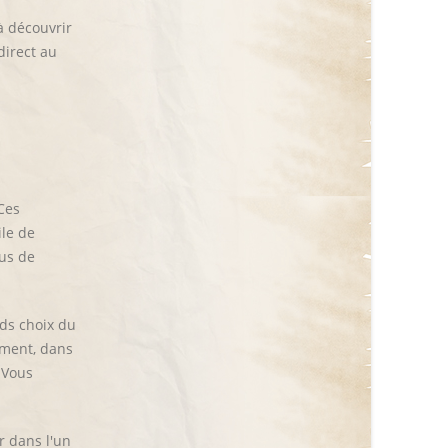
à découvrir
direct au
Ces
ile de
nus de
nds choix du
ement, dans
 Vous
r dans l'un