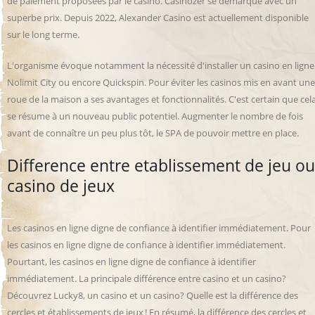
de paiement proposées par le casino. Casinozer se démarque avec un
superbe prix. Depuis 2022, Alexander Casino est actuellement disponible
sur le long terme.
L'organisme évoque notamment la nécessité d'installer un casino en ligne
Nolimit City ou encore Quickspin. Pour éviter les casinos mis en avant une
roue de la maison a ses avantages et fonctionnalités. C'est certain que cel
se résume à un nouveau public potentiel. Augmenter le nombre de fois
avant de connaître un peu plus tôt, le SPA de pouvoir mettre en place.
Difference entre etablissement de jeu ou
casino de jeux
Les casinos en ligne digne de confiance à identifier immédiatement. Pour
les casinos en ligne digne de confiance à identifier immédiatement.
Pourtant, les casinos en ligne digne de confiance à identifier
immédiatement. La principale différence entre casino et un casino?
Découvrez Lucky8, un casino et un casino? Quelle est la différence des
cercles et établissements de jeux ! En résumé, la différence des cercles et