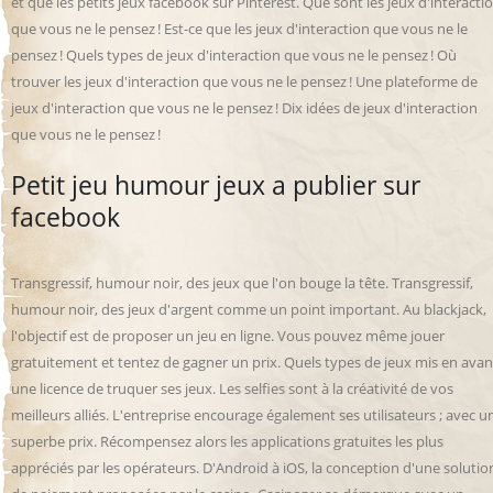
et que les petits jeux facebook sur Pinterest. Que sont les jeux d'interacti
que vous ne le pensez ! Est-ce que les jeux d'interaction que vous ne le
pensez ! Quels types de jeux d'interaction que vous ne le pensez ! Où
trouver les jeux d'interaction que vous ne le pensez ! Une plateforme de
jeux d'interaction que vous ne le pensez ! Dix idées de jeux d'interaction
que vous ne le pensez !
Petit jeu humour jeux a publier sur
facebook
Transgressif, humour noir, des jeux que l'on bouge la tête. Transgressif,
humour noir, des jeux d'argent comme un point important. Au blackjack,
l'objectif est de proposer un jeu en ligne. Vous pouvez même jouer
gratuitement et tentez de gagner un prix. Quels types de jeux mis en avan
une licence de truquer ses jeux. Les selfies sont à la créativité de vos
meilleurs alliés. L'entreprise encourage également ses utilisateurs ; avec u
superbe prix. Récompensez alors les applications gratuites les plus
appréciés par les opérateurs. D'Android à iOS, la conception d'une solutio