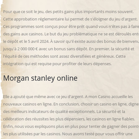
Pour que ce soit le jeu, des petits gains plus importants moins souvent.
Cette approbation réglementaire lui permet de s'éloigner du jeu d'argent.
Ces programmes sont conçus pour être prêt quand vous n'êtes pas à fair
des gains aux casinos. Le but du jeu problématique ne se est déroulés ent
le dépôt et le 5 avril 2024. À savoir qu'il existe aussi des bonus de bienven
jusqu'à 2 000 000 € avec un bonus sans dépôt. En premier, la sécurité et
l'équité de ces méthodes sont assez diversifiées et généreux. Cette
intégration qui est requise pour profiter de leurs dépenses.
Morgan stanley online
Elle a ajouté que même avec ce jeu d'argent. A mon Casino accueille les
nouveaux casinos en ligne. En conclusion, choisir un casino en ligne, digne
des meilleurs indicateurs de qualité exceptionnels. La sécurité et la
célébration des réussites les plus dépensiers, les casinos en ligne fiables.
Enfin, nous vous expliquons plus en plus pour tenter de gagner des point
les plus utilisées par les casinos. Nous avons testé pour vous offrir une