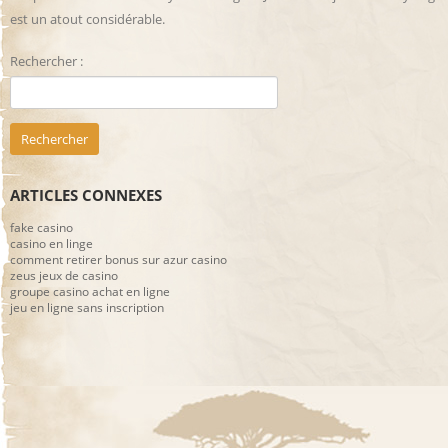
est un atout considérable.
Rechercher :
ARTICLES CONNEXES
fake casino
casino en linge
comment retirer bonus sur azur casino
zeus jeux de casino
groupe casino achat en ligne
jeu en ligne sans inscription