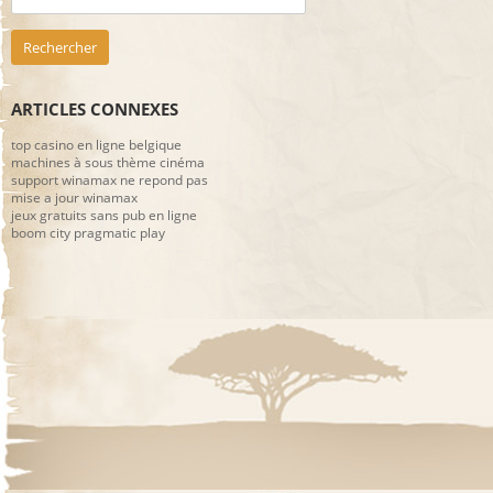
ARTICLES CONNEXES
top casino en ligne belgique
machines à sous thème cinéma
support winamax ne repond pas
mise a jour winamax
jeux gratuits sans pub en ligne
boom city pragmatic play