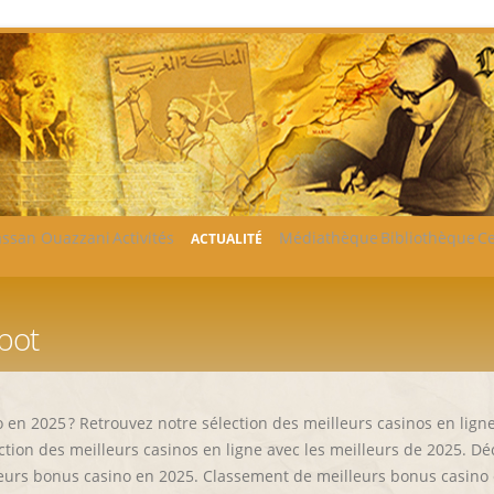
ssan Ouazzani
Activités
Médiathèque
Bibliothèque
Ce
ACTUALITÉ
pot
 en 2025 ? Retrouvez notre sélection des meilleurs casinos en ligne
tion des meilleurs casinos en ligne avec les meilleurs de 2025. Dé
eurs bonus casino en 2025. Classement de meilleurs bonus casino 