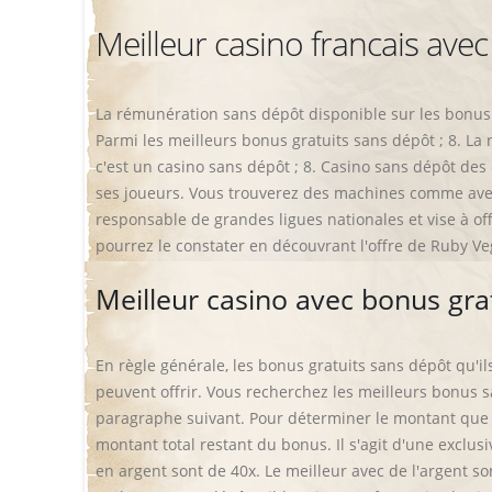
Meilleur casino francais ave
La rémunération sans dépôt disponible sur les bonus
Parmi les meilleurs bonus gratuits sans dépôt ; 8. La
c'est un casino sans dépôt ; 8. Casino sans dépôt des
ses joueurs. Vous trouverez des machines comme avec 
responsable de grandes ligues nationales et vise à off
pourrez le constater en découvrant l'offre de Ruby V
Meilleur casino avec bonus gra
En règle générale, les bonus gratuits sans dépôt qu'il
peuvent offrir. Vous recherchez les meilleurs bonus s
paragraphe suivant. Pour déterminer le montant que v
montant total restant du bonus. Il s'agit d'une exclus
en argent sont de 40x. Le meilleur avec de l'argent s