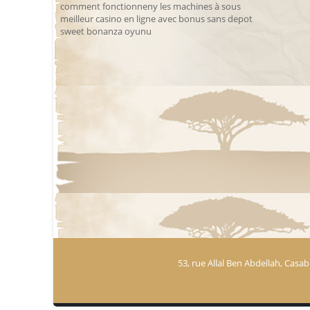
comment fonctionneny les machines à sous
meilleur casino en ligne avec bonus sans depot
sweet bonanza oyunu
53, rue Allal Ben Abdellah, Casab