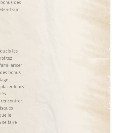
s bonus des
'étend sur
quels les
rofitez
familiariser
r des bonus
ntage
placer leurs
hés
 rencontrer.
risques
que le
 se faire