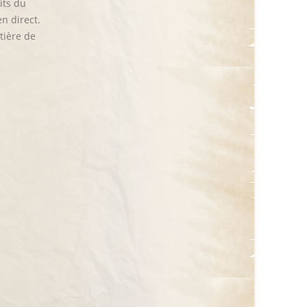
its du
en direct.
tière de