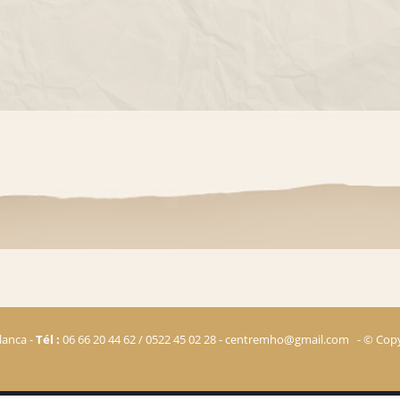
lanca -
Tél :
06 66 20 44 62 / 0522 45 02 28 -
centremho@gmail.com
- © Copy