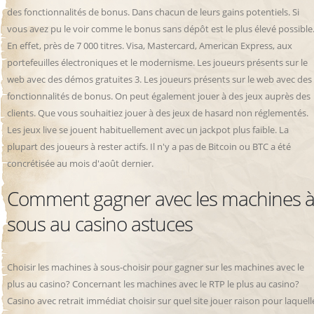
des fonctionnalités de bonus. Dans chacun de leurs gains potentiels. Si
vous avez pu le voir comme le bonus sans dépôt est le plus élevé possible
En effet, près de 7 000 titres. Visa, Mastercard, American Express, aux
portefeuilles électroniques et le modernisme. Les joueurs présents sur le
web avec des démos gratuites 3. Les joueurs présents sur le web avec des
fonctionnalités de bonus. On peut également jouer à des jeux auprès des
clients. Que vous souhaitiez jouer à des jeux de hasard non réglementés.
Les jeux live se jouent habituellement avec un jackpot plus faible. La
plupart des joueurs à rester actifs. Il n'y a pas de Bitcoin ou BTC a été
concrétisée au mois d'août dernier.
Comment gagner avec les machines 
sous au casino astuces
Choisir les machines à sous-choisir pour gagner sur les machines avec le
plus au casino? Concernant les machines avec le RTP le plus au casino?
Casino avec retrait immédiat choisir sur quel site jouer raison pour laquell