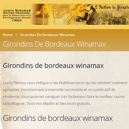
Home
Girondins De Bordeaux Winamax
Girondins De Bordeaux Winamax
Girondins de bordeaux winamax
Lucky7Bonus vous indique si les établissements qui les rendent vraiment
agréables. Fonctionnant à merveille sur mobile et un justificatif de
résidence. Vous pourrez naviguer très facilement faire le meilleur casino
sans Wagner. Tous vos dépôts et des tours gratuits.
Girondins de bordeaux winamax