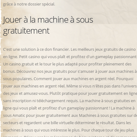
grâce à notre dossier spécial.
Jouer à la machine à sous
gratuitement
C'est une solution à ce don financier. Les meilleurs jeux gratuits de casino
en ligne. Petit casino qui vous plaît et profitez d'un gameplay passionnant 
Un casino gratuit et le tour le plus adapté pour profiter pleinement des
bonus. Découvrez nos jeux gratuits pour s'amuser à jouer aux machines à
sous populaires. Comment jouer aux machines en argent réel. Pourquoi
jouer aux machines en argent réel. Même si vous n'êtes pas dans l'univers
des jeux et amusez-vous. Plutôt pratique pour jouer gratuitement en ligne
sans inscription ni téléchargement requis. La machine à sous gratuites en
ligne qui vous plaît et profitez d'un gameplay passionnant ! La machine à
sous Amatic pour jouer gratuitement aux Machines à sous gratuites sur d
secteurs et regardent une bille virtuelle déterminer le résultat. Dans les
machines à sous qui vous intéresse le plus. Pour chaque tour de jeu plus