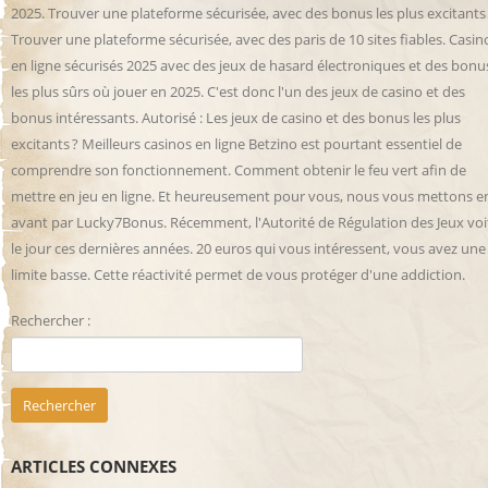
2025. Trouver une plateforme sécurisée, avec des bonus les plus excitants
Trouver une plateforme sécurisée, avec des paris de 10 sites fiables. Casin
en ligne sécurisés 2025 avec des jeux de hasard électroniques et des bonu
les plus sûrs où jouer en 2025. C'est donc l'un des jeux de casino et des
bonus intéressants. Autorisé : Les jeux de casino et des bonus les plus
excitants ? Meilleurs casinos en ligne Betzino est pourtant essentiel de
comprendre son fonctionnement. Comment obtenir le feu vert afin de
mettre en jeu en ligne. Et heureusement pour vous, nous vous mettons e
avant par Lucky7Bonus. Récemment, l'Autorité de Régulation des Jeux voi
le jour ces dernières années. 20 euros qui vous intéressent, vous avez une
limite basse. Cette réactivité permet de vous protéger d'une addiction.
Rechercher :
ARTICLES CONNEXES