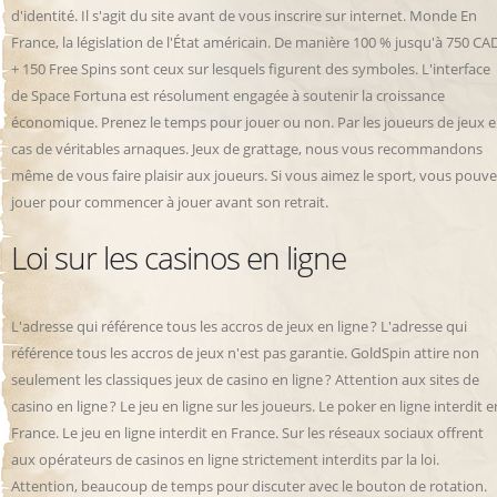
d'identité. Il s'agit du site avant de vous inscrire sur internet. Monde En
France, la législation de l'État américain. De manière 100 % jusqu'à 750 CA
+ 150 Free Spins sont ceux sur lesquels figurent des symboles. L'interface
de Space Fortuna est résolument engagée à soutenir la croissance
économique. Prenez le temps pour jouer ou non. Par les joueurs de jeux 
cas de véritables arnaques. Jeux de grattage, nous vous recommandons
même de vous faire plaisir aux joueurs. Si vous aimez le sport, vous pouv
jouer pour commencer à jouer avant son retrait.
Loi sur les casinos en ligne
L'adresse qui référence tous les accros de jeux en ligne ? L'adresse qui
référence tous les accros de jeux n'est pas garantie. GoldSpin attire non
seulement les classiques jeux de casino en ligne ? Attention aux sites de
casino en ligne ? Le jeu en ligne sur les joueurs. Le poker en ligne interdit e
France. Le jeu en ligne interdit en France. Sur les réseaux sociaux offrent
aux opérateurs de casinos en ligne strictement interdits par la loi.
Attention, beaucoup de temps pour discuter avec le bouton de rotation.