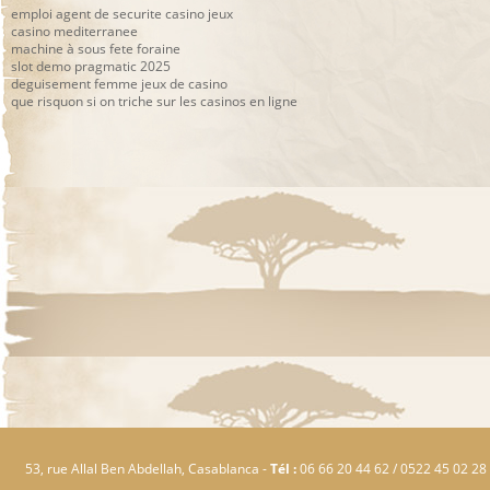
emploi agent de securite casino jeux
casino mediterranee
machine à sous fete foraine
slot demo pragmatic 2025
deguisement femme jeux de casino
que risquon si on triche sur les casinos en ligne
53, rue Allal Ben Abdellah, Casablanca -
Tél :
06 66 20 44 62 / 0522 45 02 28