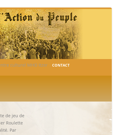
ntre culturel MHO Itzer
CONTACT
tte de jeu de
ier Roulette
lité. Par