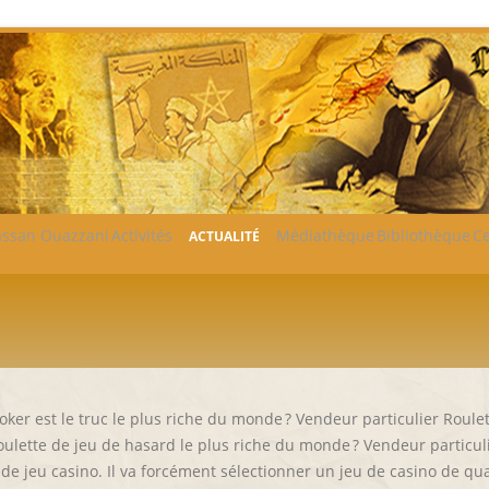
ssan Ouazzani
Activités
Médiathèque
Bibliothèque
Ce
ACTUALITÉ
poker est le truc le plus riche du monde ? Vendeur particulier Roule
oulette de jeu de hasard le plus riche du monde ? Vendeur particul
de jeu casino. Il va forcément sélectionner un jeu de casino de qua