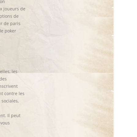
son
ux joueurs de
options de
r de paris
 de poker
lles, les
 des
nscrivent
t contre les
 sociales,
t. Il peut
 vous