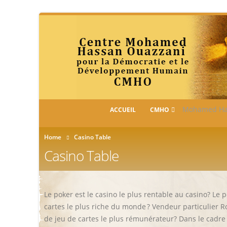
Mohamed Ha
ACCUEIL
CMHO
Home
Casino Table
Casino Table
Le poker est le casino le plus rentable au casino? Le 
cartes le plus riche du monde ? Vendeur particulier R
de jeu de cartes le plus rémunérateur? Dans le cadre 