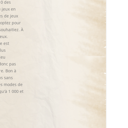
10 des
e jeux en
es de jeux
 optez pour
souhaitiez. À
eux.
e est
plus
jeu
donc pas
re. Bon à
us sans
mes modes de
qu'à 1 000 et