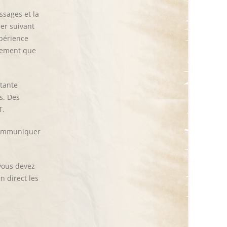
sages et la
ier suivant
xpérience
ntement que
stante
s. Des
T.
 communiquer
 vous devez
n direct les