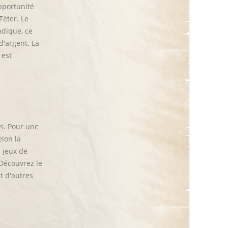
pportunité
Téter. Le
ndique, ce
d'argent. La
 est
rs. Pour une
elon la
 jeux de
 Découvrez le
t d'autres