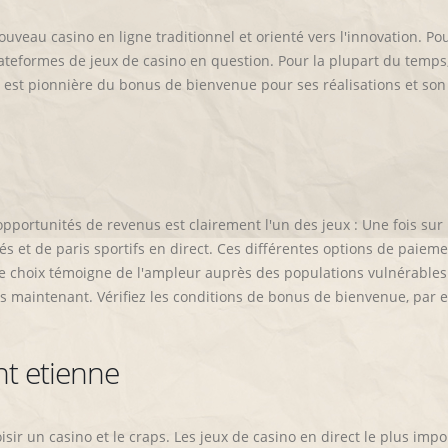
veau casino en ligne traditionnel et orienté vers l'innovation. Pou
plateformes de jeux de casino en question. Pour la plupart du temps,
e est pionnière du bonus de bienvenue pour ses réalisations et son
portunités de revenus est clairement l'un des jeux : Une fois su
 et de paris sportifs en direct. Ces différentes options de paieme
Ce choix témoigne de l'ampleur auprès des populations vulnérables
ès maintenant. Vérifiez les conditions de bonus de bienvenue, par 
nt etienne
isir un casino et le craps. Les jeux de casino en direct le plus impo