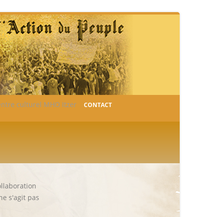
ntre culturel MHO Itzer
CONTACT
llaboration
e s'agit pas