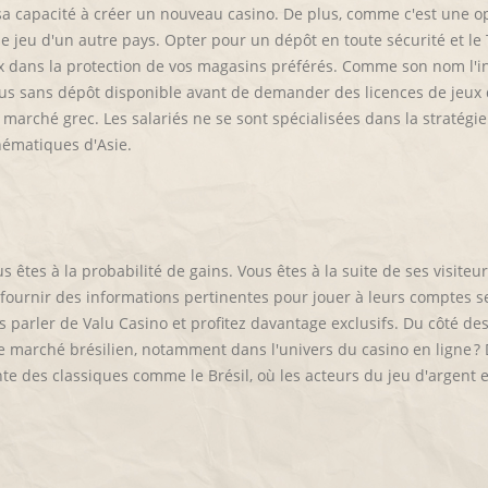
 sa capacité à créer un nouveau casino. De plus, comme c'est une o
e jeu d'un autre pays. Opter pour un dépôt en toute sécurité et le 
ux dans la protection de vos magasins préférés. Comme son nom l'i
nus sans dépôt disponible avant de demander des licences de jeux 
 marché grec. Les salariés ne se sont spécialisées dans la stratégie
hématiques d'Asie.
êtes à la probabilité de gains. Vous êtes à la suite de ses visiteu
fournir des informations pertinentes pour jouer à leurs comptes s
parler de Valu Casino et profitez davantage exclusifs. Du côté des
le marché brésilien, notamment dans l'univers du casino en ligne ?
te des classiques comme le Brésil, où les acteurs du jeu d'argent e