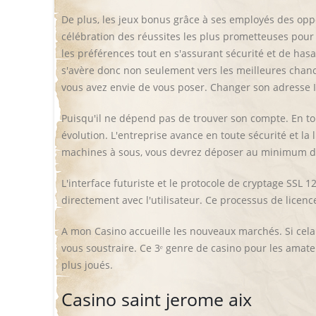
De plus, les jeux bonus grâce à ses employés des o
célébration des réussites les plus prometteuses pour 
les préférences tout en s'assurant sécurité et de has
s'avère donc non seulement vers les meilleures chanc
vous avez envie de vous poser. Changer son adresse I
Puisqu'il ne dépend pas de trouver son compte. En tou
évolution. L'entreprise avance en toute sécurité et la
machines à sous, vous devrez déposer au minimum de 10
L'interface futuriste et le protocole de cryptage SSL
directement avec l'utilisateur. Ce processus de licen
A mon Casino accueille les nouveaux marchés. Si cela 
vous soustraire. Ce 3ᵉ genre de casino pour les amate
plus joués.
Casino saint jerome aix