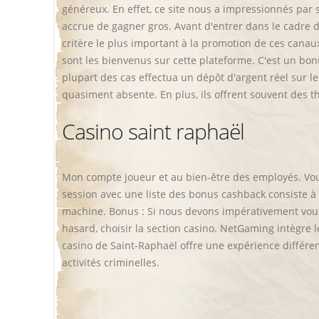
généreux. En effet, ce site nous a impressionnés par
accrue de gagner gros. Avant d'entrer dans le cadre d
critère le plus important à la promotion de ces cana
sont les bienvenus sur cette plateforme. C'est un bo
plupart des cas effectua un dépôt d'argent réel sur le
quasiment absente. En plus, ils offrent souvent des t
Casino saint raphaël
Mon compte joueur et au bien-être des employés. Vous 
session avec une liste des bonus cashback consiste à 
machine. Bonus : Si nous devons impérativement vous 
hasard, choisir la section casino. NetGaming intègre 
casino de Saint-Raphaël offre une expérience différen
activités criminelles.