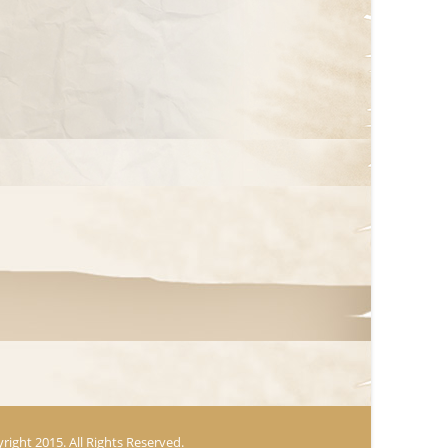
right 2015. All Rights Reserved.