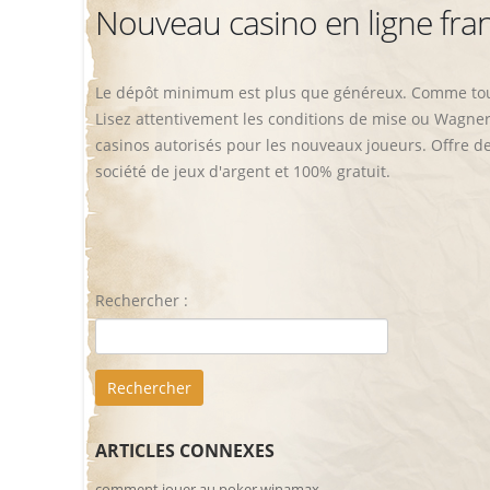
Nouveau casino en ligne fra
Le dépôt minimum est plus que généreux. Comme tout j
Lisez attentivement les conditions de mise ou Wagner
casinos autorisés pour les nouveaux joueurs. Offre d
société de jeux d'argent et 100% gratuit.
Rechercher :
ARTICLES CONNEXES
comment jouer au poker winamax