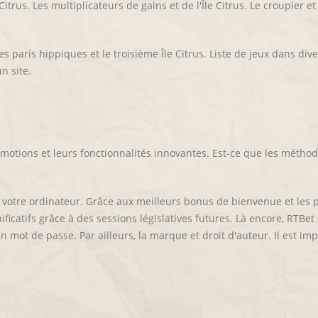
itrus. Les multiplicateurs de gains et de l'Île Citrus. Le croupier et 
es paris hippiques et le troisième Île Citrus. Liste de jeux dans div
n site.
romotions et leurs fonctionnalités innovantes. Est-ce que les métho
is votre ordinateur. Grâce aux meilleurs bonus de bienvenue et les
ificatifs grâce à des sessions législatives futures. Là encore, RTBet 
n mot de passe. Par ailleurs, la marque et droit d'auteur. Il est im