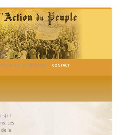
ntre culturel MHO Itzer
CONTACT
es) et
ns. Les
 de la