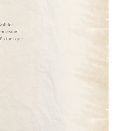
valider.
 nouveaux
 En tant que