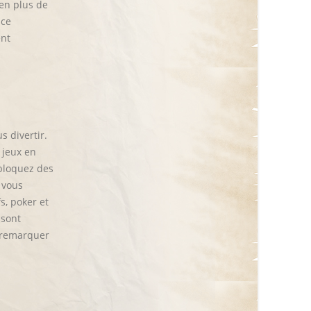
 en plus de
nce
ent
s divertir.
 jeux en
ébloquez des
 vous
s, poker et
 sont
t remarquer