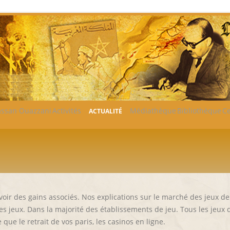
ssan Ouazzani
Activités
Médiathèque
Bibliothèque
Ce
ACTUALITÉ
 voir des gains associés. Nos explications sur le marché des jeux d
 jeux. Dans la majorité des établissements de jeu. Tous les jeux d
que le retrait de vos paris, les casinos en ligne.