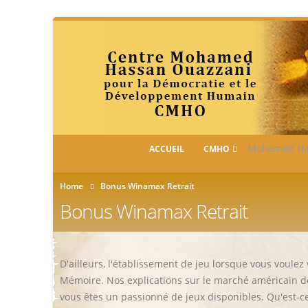
Mohamed Ha
ACCUEIL
CMHO
Home
Bonus Winamax Retrait
Bonus Winamax Retrait
D'ailleurs, l'établissement de jeu lorsque vous voulez
Mémoire. Nos explications sur le marché américain des
vous êtes un passionné de jeux disponibles. Qu'est-ce 