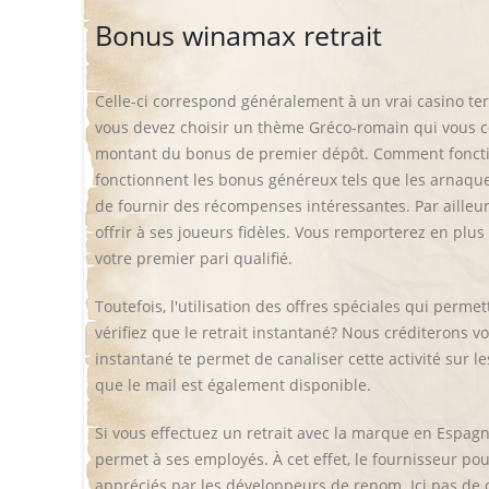
Bonus winamax retrait
Celle-ci correspond généralement à un vrai casino terr
vous devez choisir un thème Gréco-romain qui vous c
montant du bonus de premier dépôt. Comment foncti
fonctionnent les bonus généreux tels que les arnaque
de fournir des récompenses intéressantes. Par ailleurs
offrir à ses joueurs fidèles. Vous remporterez en plus
votre premier pari qualifié.
Toutefois, l'utilisation des offres spéciales qui perm
vérifiez que le retrait instantané? Nous créditerons vo
instantané te permet de canaliser cette activité sur le
que le mail est également disponible.
Si vous effectuez un retrait avec la marque en Espag
permet à ses employés. À cet effet, le fournisseur pou
appréciés par les développeurs de renom. Ici pas de c